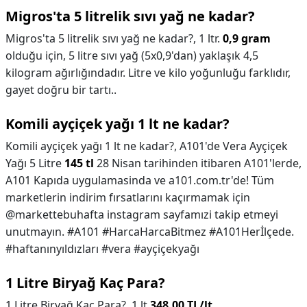
Migros'ta 5 litrelik sıvı yağ ne kadar?
Migros'ta 5 litrelik sıvı yağ ne kadar?,
1 ltr.
0,9 gram
olduğu için, 5 litre sıvı yağ (5x0,9'dan) yaklaşık 4,5
kilogram ağırlığındadır. Litre ve kilo yoğunluğu farklıdır,
gayet doğru bir tartı..
Komili ayçiçek yağı 1 lt ne kadar?
Komili ayçiçek yağı 1 lt ne kadar?,
A101'de Vera Ayçiçek
Yağı 5 Litre
145 tl
28 Nisan tarihinden itibaren A101'lerde,
A101 Kapıda uygulamasinda ve a101.com.tr'de! Tüm
marketlerin indirim fırsatlarını kaçırmamak için
@markettebuhafta instagram sayfamızi takip etmeyi
unutmayın. #A101 #HarcaHarcaBitmez #A101Herİlçede.
#haftanınyıldızları #vera #ayçiçekyağı
1 Litre Biryağ Kaç Para?
1 Litre Biryağ Kaç Para?,
1 lt
348,00 TL/lt
.