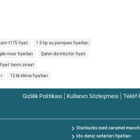
kom t175 fiyat
1 5 hp su pompası fiyatları
jlık mısır fiyatları
Şahin distribütör fiyatı
 fiyat tarım ziraat
ı
12 lik klima fiyatları
Gizlilik Politikası
Kullanıcı Sözleşmesi
Teklif 
Starbucks iced caramel macchi
İdo deniz seferleri fiyatları