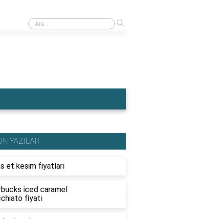
›
Ahşap traktör fiyatları
ON YAZILAR
s et kesim fiyatları
rbucks iced caramel
chiato fiyatı