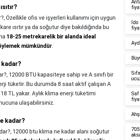
Ant
ısıtır?
fiya
r?,
Özellikle ofis ve işyerleri kullanımı için uygun
İdo 
re ısıtır ya da soğutur diye bakıldığında bu
fiya
ama
18-25 metrekarelik bir alanda ideal
Aydı
 söylemek mümkündür
.
Büy
e kadar?
Sıfı
ar?,
12000 BTU kapasiteye sahip ve A sınıfı bir
ucu
rji tüketir. Bu durumda 8 saat aktif çalışan A
18 TL yakar. Aylık klima enerji tüketimi
Saf
fiya
ucuna ulaşabilirsiniz.
Ahşa
 ne kadar?
7056
adar?,
12000 btu klima ne kadar alanı soğutur
aks