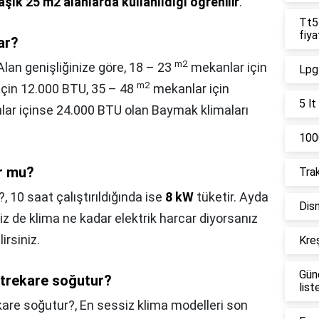
aşık 25 m2 alanlarda kullanıldığı öğrenilir
.
Tt55
fiya
ar?
m2
Alan genişliğinize göre, 18 – 23
mekanlar için
Lpg 
m2
çin 12.000 BTU, 35 – 48
mekanlar için
5 lt
ar içinse 24.000 BTU olan Baymak klimaları
1000
ur mu?
Trak
?,
10 saat çalıştırıldığında ise
8 kW
tüketir. Ayda
Disn
Siz de klima ne kadar elektrik harcar diyorsanız
irsiniz.
Kreş
Gün
trekare soğutur?
list
are soğutur?,
En sessiz klima modelleri son