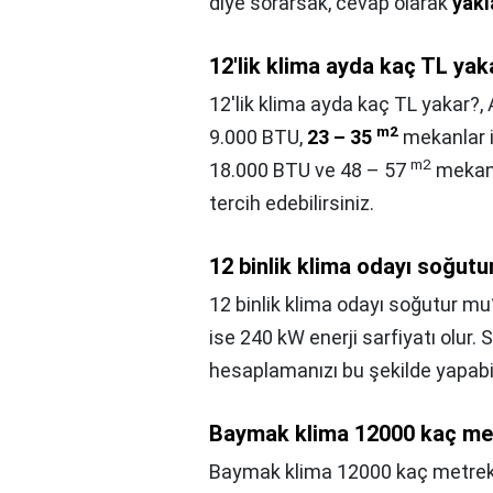
diye sorarsak, cevap olarak
yakl
12'lik klima ayda kaç TL yak
12'lik klima ayda kaç TL yakar?,
m2
9.000 BTU,
23 – 35
mekanlar i
m2
18.000 BTU ve 48 – 57
mekanl
tercih edebilirsiniz.
12 binlik klima odayı soğut
12 binlik klima odayı soğutur mu
ise 240 kW enerji sarfiyatı olur. 
hesaplamanızı bu şekilde yapabil
Baymak klima 12000 kaç me
Baymak klima 12000 kaç metrek