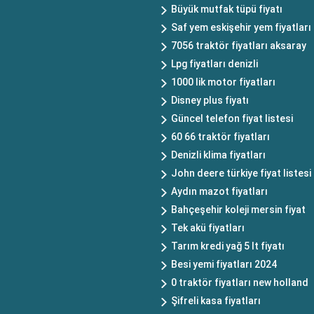
Büyük mutfak tüpü fiyatı
Saf yem eskişehir yem fiyatları
7056 traktör fiyatları aksaray
Lpg fiyatları denizli
1000 lik motor fiyatları
Disney plus fiyatı
Güncel telefon fiyat listesi
60 66 traktör fiyatları
Denizli klima fiyatları
John deere türkiye fiyat listesi
Aydın mazot fiyatları
Bahçeşehir koleji mersin fiyat
Tek akü fiyatları
Tarım kredi yağ 5 lt fiyatı
Besi yemi fiyatları 2024
0 traktör fiyatları new holland
Şifreli kasa fiyatları