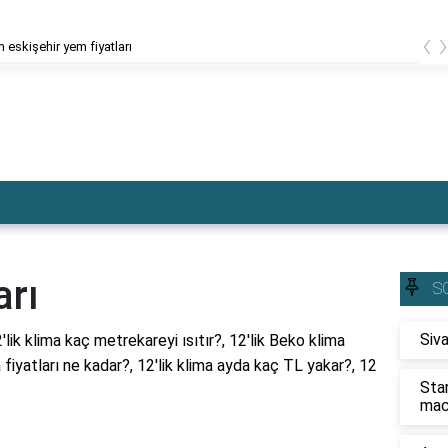
‹
 eskişehir yem fiyatları
arı
S
Siva
2'lik klima kaç metrekareyi ısıtır?, 12'lik Beko klima
a fiyatları ne kadar?, 12'lik klima ayda kaç TL yakar?, 12
Sta
mac