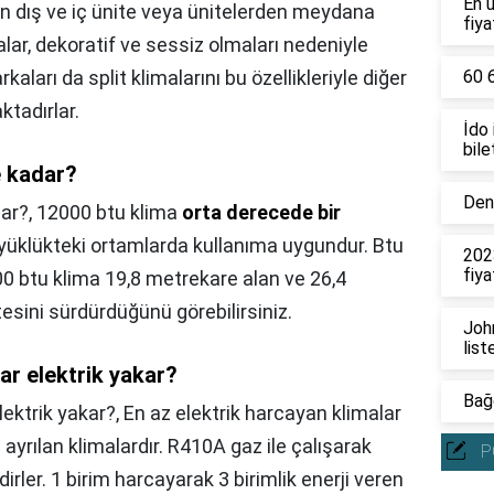
En 
ın dış ve iç ünite veya ünitelerden meydana
fiya
lar, dekoratif ve sessiz olmaları nedeniyle
kaları da split klimalarını bu özellikleriyle diğer
60 6
tadırlar.
İdo
bile
e kadar?
Deni
dar?,
12000 btu klima
orta derecede bir
üyüklükteki ortamlarda kullanıma uygundur. Btu
202
fiya
0 btu klima 19,8 metrekare alan ve 26,4
esini sürdürdüğünü görebilirsiniz.
John
list
ar elektrik yakar?
Bağc
lektrik yakar?,
En az elektrik harcayan klimalar
a ayrılan klimalardır. R410A gaz ile çalışarak
P
ler. 1 birim harcayarak 3 birimlik enerji veren