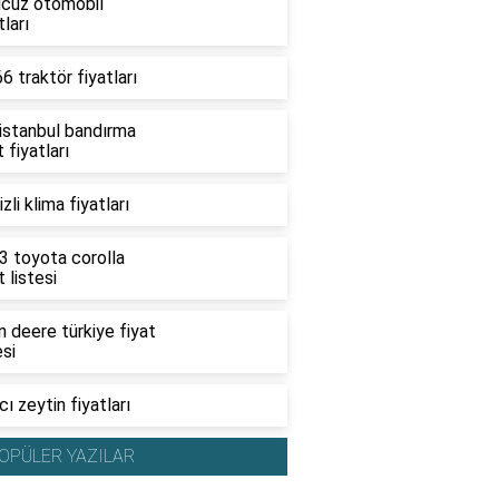
ucuz otomobil
tları
6 traktör fiyatları
 istanbul bandırma
t fiyatları
zli klima fiyatları
3 toyota corolla
t listesi
 deere türkiye fiyat
esi
ı zeytin fiyatları
OPÜLER YAZILAR