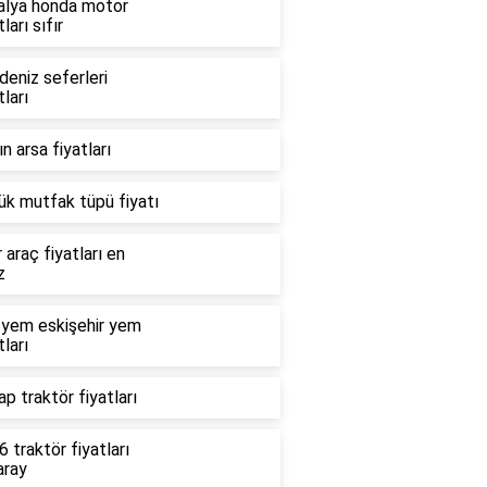
alya honda motor
tları sıfır
deniz seferleri
tları
n arsa fiyatları
ük mutfak tüpü fiyatı
r araç fiyatları en
z
 yem eskişehir yem
tları
p traktör fiyatları
 traktör fiyatları
aray