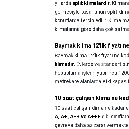
yıllarda
split klimalardır
. Kliman
gelmesiyle tasarlanan split klima
konutlarda tercih edilir. Klima mar
klimalarına göre daha çok satmak
Baymak klima 12'lik fiyatı n
Baymak klima 12'lik fiyatı ne ka
klimadır
. Evlerde ve standart b
hesaplama işlemi yapılınca 1200
metrekare alanlarda etki kapasit
10 saat çalışan klima ne kad
10 saat çalışan klima ne kadar e
A, A+, A++ ve A+++
gibi sınıflar
çevreye daha az zarar vermektedir