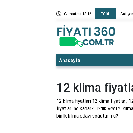
Yeni
 en ucuz
Cumartesi 18:16
Saf yem
Anasayfa
12 klima fiyatl
12 klima fiyatları 12 klima fiyatları, 1
fiyatları ne kadar?, 12'lik Vestel klim
binlik klima odayı soğutur mu?