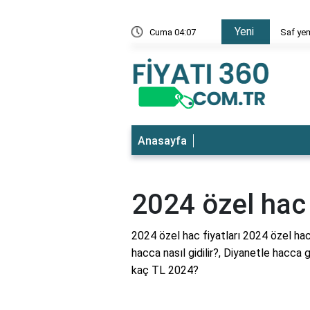
Yeni
 en ucuz
Cuma 04:07
Saf yem
Anasayfa
2024 özel hac 
2024 özel hac fiyatları 2024 özel hac 
hacca nasıl gidilir?, Diyanetle hacca
kaç TL 2024?