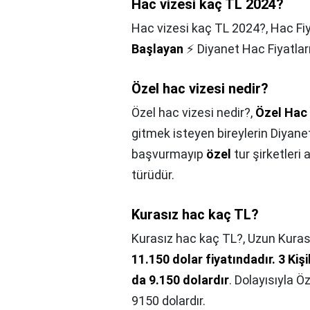
Hac vizesi kaç TL 2024?
Hac vizesi kaç TL 2024?,
Hac Fi
Başlayan
⚡ Diyanet Hac Fiyatlar
Özel hac vizesi nedir?
Özel hac vizesi nedir?,
Özel Hac 
gitmek isteyen bireylerin Diyanet
başvurmayıp
özel
tur şirketleri a
türüdür.
Kurasız hac kaç TL?
Kurasız hac kaç TL?,
Uzun Kurası
11.150 dolar fiyatındadır. 3 Kişil
da 9.150 dolardır
. Dolayısıyla Ö
9150 dolardır.