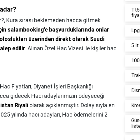
kadar?
Tt55
fiya
r?,
Kura sırası beklemeden hacca gitmek
için salambooking'e başvurduklarında onlar
Lpg 
oloslukları üzerinden direkt olarak Suudi
5 lt
lep edilir
. Alınan Özel Hac Vizesi ile kişiler hac
1000
Trak
Hac Fiyatları, Diyanet İşleri Başkanlığı
Disn
acca gidecek Hacı adaylarımızın ödeyeceği
istan Riyali
olarak açıklanmıştır. Dolayısıyla en
Kreş
2025 yılında hacı adayları, Hac ödemelerini 2
Gün
list