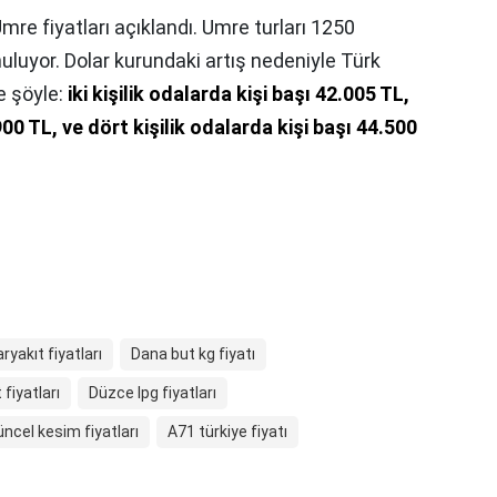
mre fiyatları açıklandı. Umre turları 1250
uluyor. Dolar kurundaki artış nedeniyle Türk
se şöyle:
iki kişilik odalarda kişi başı 42.005 TL,
900 TL, ve dört kişilik odalarda kişi başı 44.500
ryakıt fiyatları
Dana but kg fiyatı
fiyatları
Düzce lpg fiyatları
ncel kesim fiyatları
A71 türkiye fiyatı