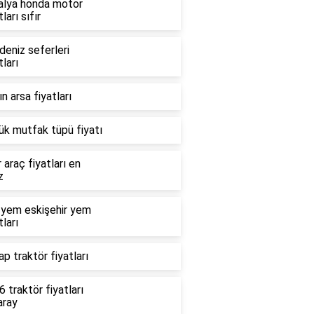
alya honda motor
tları sıfır
deniz seferleri
tları
n arsa fiyatları
ük mutfak tüpü fiyatı
r araç fiyatları en
z
 yem eskişehir yem
tları
p traktör fiyatları
 traktör fiyatları
aray