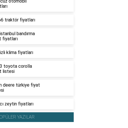
ucuz otomobil
tları
6 traktör fiyatları
 istanbul bandırma
t fiyatları
zli klima fiyatları
3 toyota corolla
t listesi
 deere türkiye fiyat
esi
ı zeytin fiyatları
OPÜLER YAZILAR