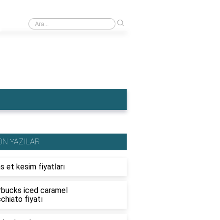
›
Ahşap traktör fiyatları
ON YAZILAR
s et kesim fiyatları
rbucks iced caramel
chiato fiyatı