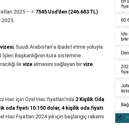
En 
fiya
yatları 2025 – ⚡
7545 Usd'den (246.683 TL)
ı 2025.
60 6
İdo
bile
vizesi
, Suudi Arabistan'a ibadet etme yoluyla
Deni
 İşleri Başkanlığının kura sistemine
racılığı ile
vize
almasını sağlayan bir
vize
202
fiya
John
list
z Hac için Özel Hac fiyatları'nda
2 Kişilik Oda
Bağc
ik oda fiyatı 10.150 dolar, 4 kişilik oda fiyatı
zel Hac Fiyatları 2024 yılı için başlangıç rakamı
P