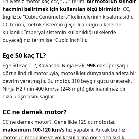
Ehliyetsiz motor kaç cc?,
“CC” terimi
bir motorun silindir
hacmini belirtmek için kullanılan ölçü birimidir
. CC,
İngilizce “Cubic Centimeters” kelimelerinin kısaltmasıdır.
CC terimi, metrik sistemin geçerli olduğu ülkelerde
kullanılır. İmperyal sistemin kullanıldığı ülkelerde
duyacağınız terim ise “Cubic Inch”tir.
Ege 50 kaç TL?
Ege 50 kaç TL?,
Kawasaki Ninja H2R,
998 cc
süperşarjlı
dört silindirli motoruyla, motosiklet dünyasında adeta bir
devrim yaratmıştır. Bu motor, 310 beygir gücü üreterek,
Ninja H2R'nin 400 km/sa (248 mph) gibi inanılmaz bir
hıza ulaşmasını sağlar.
CC ne demek motor?
CC ne demek motor?,
Genellikle 125 cc motorlar,
maksimum 100-120 km/s
hız yapabilir. Ancak bu hız,
motorun modeline ve yol koşullarına göre değişiklik