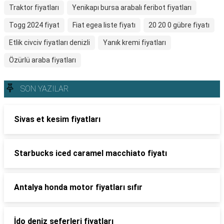
Traktor fiyatları
Yenikapı bursa arabalı feribot fiyatları
Togg 2024 fiyat
Fiat egea liste fiyatı
20 20 0 gübre fiyatı
Etlik civciv fiyatları denizli
Yanık kremi fiyatları
Özürlü araba fiyatları
SON YAZILAR
Sivas et kesim fiyatları
Starbucks iced caramel macchiato fiyatı
Antalya honda motor fiyatları sıfır
İdo deniz seferleri fiyatları