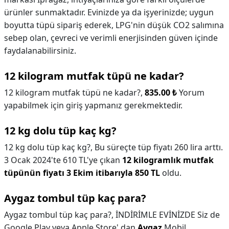
ürünler sunmaktadır. Evinizde ya da işyerinizde; uygun
boyutta tüpü sipariş ederek, LPG'nin düşük CO2 salımına
sebep olan, çevreci ve verimli enerjisinden güven içinde
faydalanabilirsiniz.
12 kilogram mutfak tüpü ne kadar?
12 kilogram mutfak tüpü ne kadar?,
835.00 ₺
Yorum
yapabilmek için giriş yapmanız gerekmektedir.
12 kg dolu tüp kaç kg?
12 kg dolu tüp kaç kg?,
Bu süreçte tüp fiyatı 260 lira arttı.
3 Ocak 2024'te 610 TL'ye çıkan
12 kilogramlık mutfak
tüpünün fiyatı 3 Ekim itibarıyla 850 TL
oldu.
Aygaz tombul tüp kaç para?
Aygaz tombul tüp kaç para?,
İNDİRİMLE EVİNİZDE Siz de
Google Play veya Apple Store' dan
Aygaz
Mobil