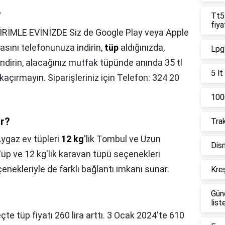
?
Tt55
fiya
İRİMLE EVİNİZDE Siz de Google Play veya Apple
sını telefonunuza indirin,
tüp
aldığınızda,
Lpg 
indirin, alacağınız mutfak tüpünde anında 35 tl
5 lt
 kaçırmayın. Siparişleriniz için Telefon: 324 20
1000
ır?
Trak
ygaz ev tüpleri
12 kg
'lik Tombul ve Uzun
Disn
Tüp ve 12 kg'lik karavan tüpü seçenekleri
çenekleriyle de farklı bağlantı imkanı sunar.
Kreş
Gün
list
çte tüp fiyatı 260 lira arttı. 3 Ocak 2024'te 610