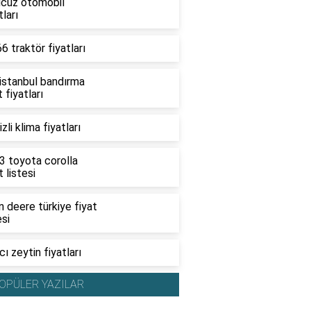
ucuz otomobil
tları
6 traktör fiyatları
 istanbul bandırma
t fiyatları
zli klima fiyatları
3 toyota corolla
t listesi
 deere türkiye fiyat
esi
ı zeytin fiyatları
OPÜLER YAZILAR