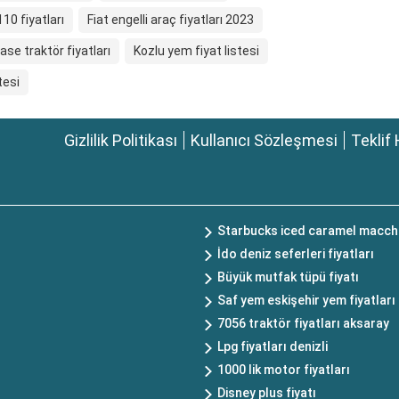
10 fiyatları
Fiat engelli araç fiyatları 2023
case traktör fiyatları
Kozlu yem fiyat listesi
tesi
Gizlilik Politikası
Kullanıcı Sözleşmesi
Teklif 
Starbucks iced caramel macchi
İdo deniz seferleri fiyatları
Büyük mutfak tüpü fiyatı
Saf yem eskişehir yem fiyatları
7056 traktör fiyatları aksaray
Lpg fiyatları denizli
1000 lik motor fiyatları
Disney plus fiyatı