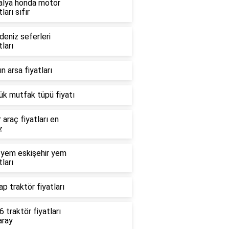
alya honda motor
tları sıfır
deniz seferleri
tları
n arsa fiyatları
ük mutfak tüpü fiyatı
r araç fiyatları en
z
 yem eskişehir yem
tları
p traktör fiyatları
 traktör fiyatları
aray