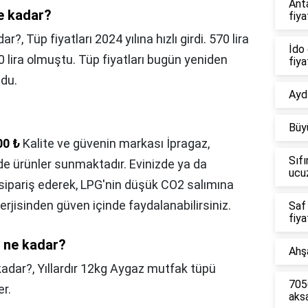
Ant
ne kadar?
fiya
dar?,
Tüp fiyatları 2024 yılına hızlı girdi. 570 lira
İdo 
 lira olmuştu. Tüp fiyatları bugün yeniden
fiya
du.
Aydı
Büy
00 ₺
Kalite ve güvenin markası İpragaz,
Sıfı
erde ürünler sunmaktadır. Evinizde ya da
ucu
 sipariş ederek, LPG'nin düşük CO2 salımına
erjisinden güven içinde faydalanabilirsiniz.
Saf
fiya
ı ne kadar?
Ahşa
kadar?,
Yıllardır 12kg Aygaz mutfak tüpü
7056
er.
aks