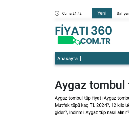
Yeni
 en ucuz
Cuma 21:42
Saf yem
Anasayfa
Aygaz tombul t
Aygaz tombul tüp fiyatı Aygaz tombul
Mutfak tüpü kaç TL 2024?, 12 kiloluk
gider?, İndirimli Aygaz tüp nasıl alınır