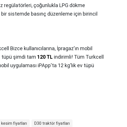
az regülatörleri, çoğunlukla LPG dökme
ı bir sistemde basınç düzenleme için birincil
cell Bizce kullanıcılarına, İpragaz'ın mobil
v tüpü şimdi tam
120 TL
indirimli! Tüm Turkcell
 mobil uygulaması iPApp'ta 12 kg'lık ev tüpü
 kesim fiyatları
D30 traktör fiyatları