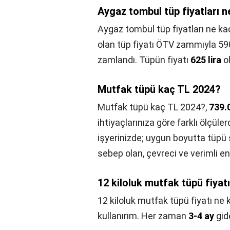
Aygaz tombul tüp fiyatları 
Aygaz tombul tüp fiyatları ne ka
olan tüp fiyatı ÖTV zammıyla 590
zamlandı. Tüpün fiyatı
625 lira
ol
Mutfak tüpü kaç TL 2024?
Mutfak tüpü kaç TL 2024?,
739.
ihtiyaçlarınıza göre farklı ölçül
işyerinizde; uygun boyutta tüpü
sebep olan, çevreci ve verimli en
12 kiloluk mutfak tüpü fiyat
12 kiloluk mutfak tüpü fiyatı ne 
kullanırım. Her zaman
3-4 ay
gid