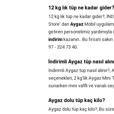
12 kg lık tüp ne kadar gider
12 kg lık tüp ne kadar gider?,
İND
Store' dan
Aygaz
Mobil uygulama
getiren personelimiz yardımıyla 
indirim
kazanın.. Bu fırsatı sakın
97 - 324 73 40.
İndirimli Aygaz tüp nasıl alın
İndirimli Aygaz tüp nasıl alınır?,
A
seçenekleri, 2 kg'lik Aygaz Mini 
sunarken mini valfli ve vanalı se
Aygaz dolu tüp kaç kilo?
Aygaz dolu tüp kaç kilo?,
Bu süre