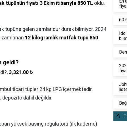
En 
k tüpünün fiyatı 3 Ekim itibarıyla 850 TL
oldu.
fiya
60 6
k tüpüne gelen zamlar dur durak bilmiyor. 2024
İdo
ez zamlanan
12 kilogramlık mutfak tüpü 850
bile
Deni
 geldi?
202
fiya
di?,
3,321.00 ₺
John
ombul ticari tüpler 24 kg LPG içermektedir.
list
depozito dahil değildir.
Bağc
P
opan yüksek basınç regülatörü (ilk kademe)