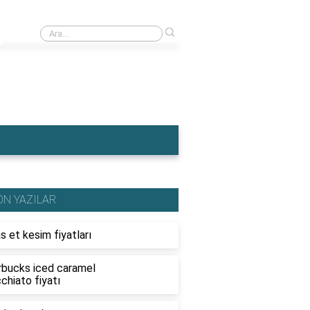
›
Ahşap traktör fiyatları
ON YAZILAR
s et kesim fiyatları
rbucks iced caramel
chiato fiyatı