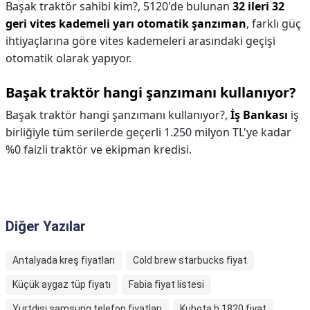
Başak traktör sahibi kim?,
5120'de bulunan
32 ileri 32
geri vites kademeli yarı otomatik şanzıman
, farklı güç
ihtiyaçlarına göre vites kademeleri arasındaki geçişi
otomatik olarak yapıyor.
Başak traktör hangi şanzımanı kullanıyor?
Başak traktör hangi şanzımanı kullanıyor?,
İş Bankası
iş
birliğiyle tüm serilerde geçerli 1.250 milyon TL'ye kadar
%0 faizli traktör ve ekipman kredisi.
Diğer Yazılar
Antalyada kreş fiyatları
Cold brew starbucks fiyat
Küçük aygaz tüp fiyatı
Fabia fiyat listesi
Yurtdışı samsung telefon fiyatları
Kubota b 1820 fiyat