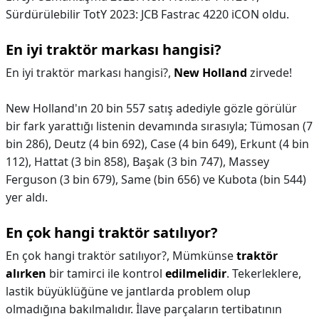
Sürdürülebilir TotY 2023: JCB Fastrac 4220 iCON oldu.
En iyi traktör markası hangisi?
En iyi traktör markası hangisi?,
New Holland
zirvede!
New Holland'ın 20 bin 557 satış adediyle gözle görülür
bir fark yarattığı listenin devamında sırasıyla; Tümosan (7
bin 286), Deutz (4 bin 692), Case (4 bin 649), Erkunt (4 bin
112), Hattat (3 bin 858), Başak (3 bin 747), Massey
Ferguson (3 bin 679), Same (bin 656) ve Kubota (bin 544)
yer aldı.
En çok hangi traktör satılıyor?
En çok hangi traktör satılıyor?,
Mümkünse
traktör
alırken
bir tamirci ile kontrol
edilmelidir
. Tekerleklere,
lastik büyüklüğüne ve jantlarda problem olup
olmadığına bakılmalıdır. İlave parçaların tertibatının