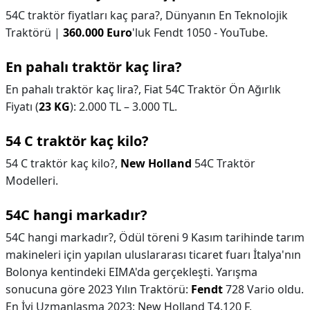
54C traktör fiyatları kaç para?,
Dünyanın En Teknolojik
Traktörü |
360.000 Euro
'luk Fendt 1050 - YouTube.
En pahalı traktör kaç lira?
En pahalı traktör kaç lira?,
Fiat 54C Traktör Ön Ağırlık
Fiyatı (
23 KG
): 2.000 TL – 3.000 TL.
54 C traktör kaç kilo?
54 C traktör kaç kilo?,
New Holland
54C Traktör
Modelleri.
54C hangi markadır?
54C hangi markadır?,
Ödül töreni 9 Kasım tarihinde tarım
makineleri için yapılan uluslararası ticaret fuarı İtalya'nın
Bolonya kentindeki EIMA'da gerçekleşti. Yarışma
sonucuna göre 2023 Yılın Traktörü:
Fendt
728 Vario oldu.
En İyi Uzmanlaşma 2023: New Holland T4.120 F,