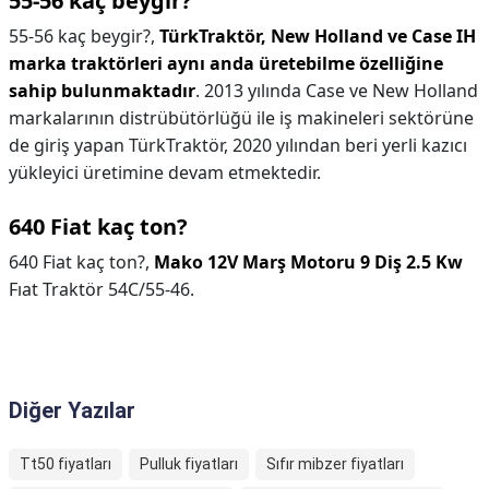
55-56 kaç beygir?
55-56 kaç beygir?,
TürkTraktör, New Holland ve Case IH
marka traktörleri aynı anda üretebilme özelliğine
sahip bulunmaktadır
. 2013 yılında Case ve New Holland
markalarının distrübütörlüğü ile iş makineleri sektörüne
de giriş yapan TürkTraktör, 2020 yılından beri yerli kazıcı
yükleyici üretimine devam etmektedir.
640 Fiat kaç ton?
640 Fiat kaç ton?,
Mako 12V Marş Motoru 9 Diş 2.5 Kw
Fıat Traktör 54C/55-46.
Diğer Yazılar
Tt50 fiyatları
Pulluk fiyatları
Sıfır mibzer fiyatları