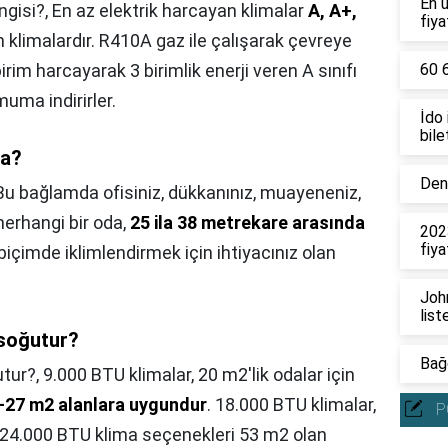
En 
ngisi?,
En az elektrik harcayan klimalar
A, A+,
fiya
an klimalardır. R410A gaz ile çalışarak çevreye
irim harcayarak 3 birimlik enerji veren A sınıfı
60 6
muma indirirler.
İdo
bile
ma?
Deni
Bu bağlamda ofisiniz, dükkanınız, muayeneniz,
herhangi bir oda,
25 ila 38 metrekare arasında
202
fiya
 biçimde iklimlendirmek için ihtiyacınız olan
.
John
list
soğutur?
Bağc
tur?,
9.000 BTU klimalar, 20 m2'lik odalar için
5-27 m2 alanlara uygundur
. 18.000 BTU klimalar,
P
r. 24.000 BTU klima seçenekleri 53 m2 olan