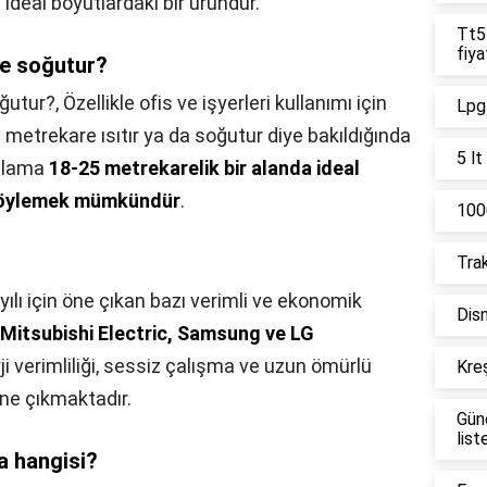
 ideal boyutlardaki bir üründür.
Tt55
fiya
re soğutur?
oğutur?,
Özellikle ofis ve işyerleri kullanımı için
Lpg 
etrekare ısıtır ya da soğutur diye bakıldığında
5 lt
talama
18-25 metrekarelik bir alanda ideal
 söylemek mümkündür
.
1000
Trak
yılı için öne çıkan bazı verimli ve ekonomik
Disn
 Mitsubishi Electric, Samsung ve LG
i verimliliği, sessiz çalışma ve uzun ömürlü
Kreş
öne çıkmaktadır.
Gün
list
a hangisi?