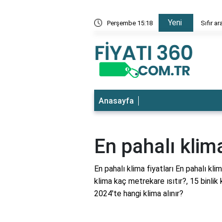
Yeni
 fiyatı
Perşembe 15:18
Sıfır ar
Anasayfa
En pahalı klima
En pahalı klima fiyatları En pahalı klim
klima kaç metrekare ısıtır?, 15 binlik
2024'te hangi klima alınır?