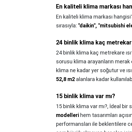
En kaliteli klima markası ha
En kaliteli klima markası hangisi
sırasıyla:
"daikin", "mitsubishi e
24 binlik klima kaç metrekare
24 binlik klima kaç metrekare ısıt
sorusu klima arayanların merak e
klima ne kadar yer soğutur ve ıs
52,8 m2
alanlara kadar kullanılabili
15 binlik klima var mı?
15 binlik klima var mı?,
İdeal bir
modelleri
hem tasarımları açısı
performansları ile beklentilere c