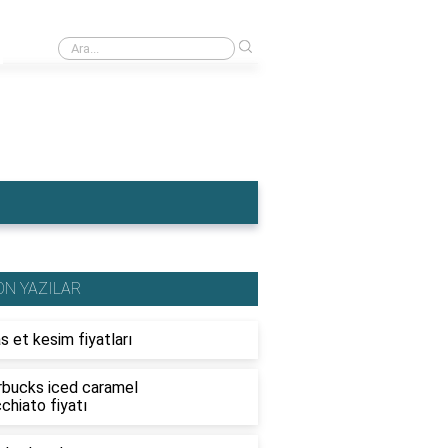
›
Saf yem eskişehir yem fiyatları
ON YAZILAR
s et kesim fiyatları
rbucks iced caramel
chiato fiyatı