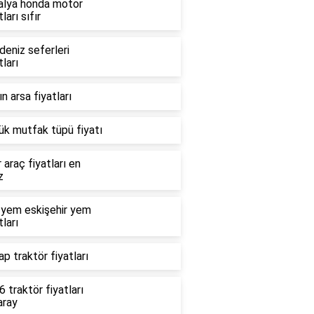
alya honda motor
tları sıfır
deniz seferleri
tları
n arsa fiyatları
ük mutfak tüpü fiyatı
r araç fiyatları en
z
 yem eskişehir yem
tları
p traktör fiyatları
 traktör fiyatları
aray