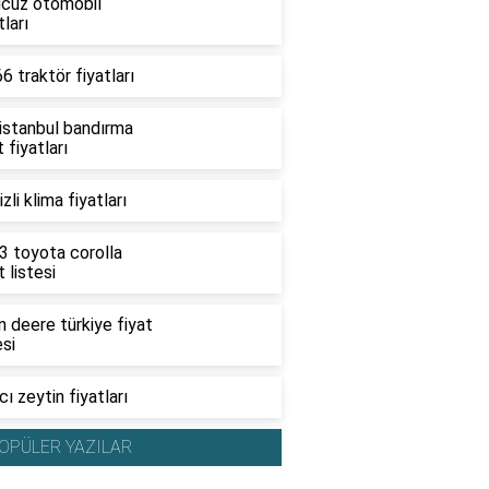
ucuz otomobil
tları
6 traktör fiyatları
 istanbul bandırma
t fiyatları
zli klima fiyatları
3 toyota corolla
t listesi
 deere türkiye fiyat
esi
ı zeytin fiyatları
OPÜLER YAZILAR