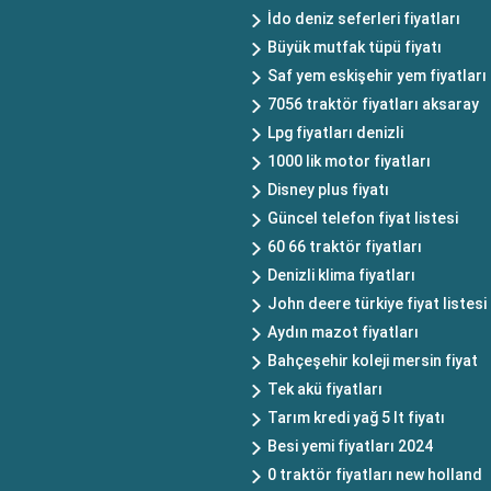
İdo deniz seferleri fiyatları
Büyük mutfak tüpü fiyatı
Saf yem eskişehir yem fiyatları
7056 traktör fiyatları aksaray
Lpg fiyatları denizli
1000 lik motor fiyatları
Disney plus fiyatı
Güncel telefon fiyat listesi
60 66 traktör fiyatları
Denizli klima fiyatları
John deere türkiye fiyat listesi
Aydın mazot fiyatları
Bahçeşehir koleji mersin fiyat
Tek akü fiyatları
Tarım kredi yağ 5 lt fiyatı
Besi yemi fiyatları 2024
0 traktör fiyatları new holland