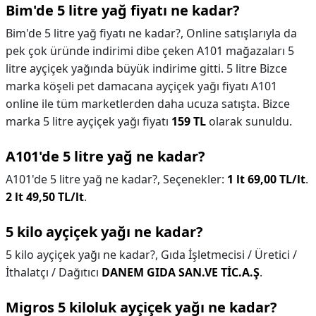
Bim'de 5 litre yağ fiyatı ne kadar?
Bim'de 5 litre yağ fiyatı ne kadar?,
Online satışlarıyla da
pek çok üründe indirimi dibe çeken A101 mağazaları 5
litre ayçiçek yağında büyük indirime gitti. 5 litre Bizce
marka köşeli pet damacana ayçiçek yağı fiyatı A101
online ile tüm marketlerden daha ucuza satışta. Bizce
marka 5 litre ayçiçek yağı fiyatı
159 TL
olarak sunuldu.
A101'de 5 litre yağ ne kadar?
A101'de 5 litre yağ ne kadar?,
Seçenekler:
1 lt 69,00 TL/lt
.
2 lt 49,50 TL/lt
.
5 kilo ayçiçek yağı ne kadar?
5 kilo ayçiçek yağı ne kadar?,
Gıda İşletmecisi / Üretici /
İthalatçı / Dağıtıcı
DANEM GIDA SAN.VE TİC.A.Ş
.
Migros 5 kiloluk ayçiçek yağı ne kadar?