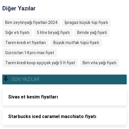
Diğer Yazılar
Bim zeytinyağı fiyatları 2024
İpragaz büyük tüp fiyatı
Sığır eti fiyatı
5 litre biryağ fiyatı
Bimde yağ fiyati
Tarım kredi et fiyatları
Büyük mutfak tüpü fiyatı
Gürcistan 14 pro max fiyat
Tarım kredi koop ayçiçek yağı 5 lt fiyat
Bim vita yağı fiyatı
SON YAZILAR
Sivas et kesim fiyatları
Starbucks iced caramel macchiato fiyatı