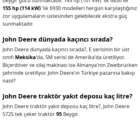
beygir gücü sunmaktadır. 145 hp (107 kW) 'lık 6830 ve
155 hp (114 kW)
'lık 6930 modelleri hergün karşılaştığınız
zor uygulamaların üstesinden gelebilecek ekstra güç
sunmaktadır.
John Deere dünyada kaçıncı sırada?
John Deere dünyada kaçıncı sırada?,
E serisinin bir üst
sınıfı
Meksika
'da, 5M serisi de Amerika'da üretiliyor.
Biçerdöver ve silaj makinası ise Almanya'nın Zweibrücken
şehrinde üretiliyor. John Deere'ın Türkiye pazarına bakışı
nasıl?
John Deere traktör yakıt deposu kaç litre?
John Deere traktör yakıt deposu kaç litre?,
John Deere
5725 tek çeker traktör
95
Beygir.