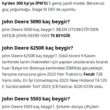
hp'den 300 hp'ye IPM'li)
5 geniş şasili model. Benzersiz
güç yoğunluğu. Stage IV DEF ile uyumlu.
John Deere 5090 kaç beygir?
John Deere 5090 kaç beygir?,
BİLEN OTOMOTİV'DEN
SATILIK JOHN DEERE 5503
75 BEYGİR
.
John Deere 6250R kaç beygir?
John Deere 6250R kaç beygir?,
Ödül töreni 9 Kasım
tarihinde tarım makineleri için yapılan uluslararası ticaret
fuarı İtalya'nın Bolonya kentindeki EIMA'da gerçekleşti.
Yarışma sonucuna göre 2023 Yılın Traktörü:
Fendt
728
Vario oldu. En İyi Uzmanlaşma 2023: New Holland T4.120
F, Sürdürülebilir TotY 2023: JCB Fastrac 4220 iCON oldu.
John Deere 5503 kaç beygir?
John Deere 5503 kaç beygir?,
Şirketin dünya çiftçileri