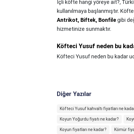
İçli köfte hangi yöreye ait?,
Türki
kullanılmaya başlanmıştır. Köfte
Antrikot, Biftek, Bonfile
gibi de
hizmetinize sunmaktır.
Köfteci Yusuf neden bu kad
Köfteci Yusuf neden bu kadar u
Diğer Yazılar
Köfteci Yusuf kahvaltı fiyatları ne kada
Koyun Yoğurdu fiyatı ne kadar?
Koy
Koyun fiyatları ne kadar?
Kömür fiyat