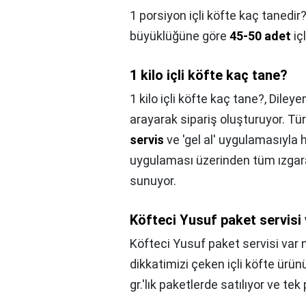
1 porsiyon içli köfte kaç tanedir
büyüklüğüne göre
45-50 adet
içl
1 kilo içli köfte kaç tane?
1 kilo içli köfte kaç tane?,
Dileye
arayarak sipariş oluşturuyor. Tü
servis
ve 'gel al' uygulamasıyla
uygulaması üzerinden tüm ızgara 
sunuyor.
Köfteci Yusuf paket servisi
Köfteci Yusuf paket servisi var 
dikkatimizi çeken içli köfte ürü
gr.'lık paketlerde satılıyor ve te