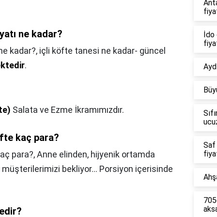
Ant
fiya
iyatı ne kadar?
İdo 
fiya
 ne kadar?,
içli köfte tanesi ne kadar- güncel
ktedir
.
Aydı
Büy
te)
Salata ve Ezme İkramımızdır.
Sıfı
ucu
fte kaç para?
Saf
kaç para?,
Anne elinden, hijyenik ortamda
fiya
i müşterilerimizi bekliyor... Porsiyon içerisinde
Ahşa
7056
aks
nedir?