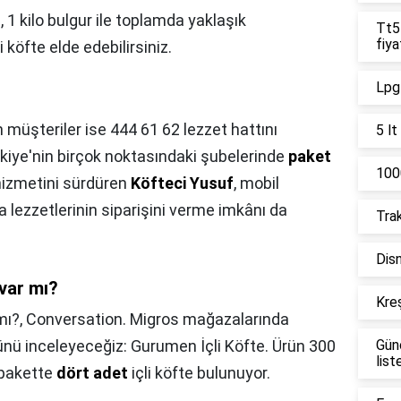
?,
1 kilo bulgur ile toplamda yaklaşık
Tt55
fiya
i köfte elde edebilirsiniz.
Lpg 
n müşteriler ise 444 61 62 lezzet hattını
5 lt
rkiye'nin birçok noktasındaki şubelerinde
paket
1000
 hizmetini sürdüren
Köfteci Yusuf
, mobil
lezzetlerinin siparişini verme imkânı da
Trak
Disn
 var mı?
Kreş
mı?,
Conversation. Migros mağazalarında
nünü inceleyeceğiz: Gurumen İçli Köfte. Ürün 300
Gün
list
k pakette
dört adet
içli köfte bulunuyor.