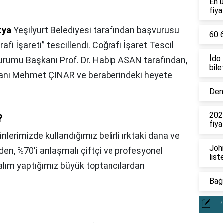
En 
fiya
tya
Yeşilyurt Belediyesi tarafından başvurusu
60 6
afi İşareti” tescillendi. Coğrafi İşaret Tescil
İdo
urumu Başkanı Prof. Dr. Habip ASAN tarafından,
bile
kanı Mehmet ÇINAR ve beraberindeki heyete
Deni
202
?
fiya
nlerimizde kullandığımız belirli ırktaki dana ve
John
zden, %70'i anlaşmalı çiftçi ve profesyonel
list
 alım yaptığımız büyük toptancılardan
Bağc
P