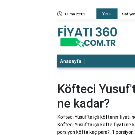
Yeni
 en ucuz
Cuma 22:02
Saf yem
Anasayfa
Köfteci Yusuf't
ne kadar?
Köfteci Yusuf'ta içli köftenin fiyatı n
Köfteci Yusuf'ta içli köfte fiyatı ne 
porsiyon köfte kaç para?, 1 porsiyon 