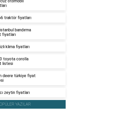
ucuz otomobil
tları
6 traktör fiyatları
 istanbul bandırma
t fiyatları
zli klima fiyatları
3 toyota corolla
t listesi
 deere türkiye fiyat
esi
ı zeytin fiyatları
OPÜLER YAZILAR