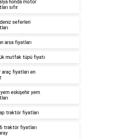
alya honda motor
tları sıfır
deniz seferleri
tları
n arsa fiyatları
ük mutfak tüpü fiyatı
r araç fiyatları en
z
 yem eskişehir yem
tları
p traktör fiyatları
 traktör fiyatları
aray