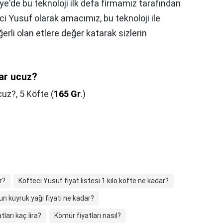
ye'de bu teknoloji ilk defa firmamız tarafından
ci Yusuf olarak amacımız, bu teknoloji ile
ğerli olan etlere değer katarak sizlerin
ar ucuz?
cuz?,
5 Köfte (
165 Gr
.)
r?
Köfteci Yusuf fiyat listesi 1 kilo köfte ne kadar?
un kuyruk yağı fiyatı ne kadar?
ları kaç lira?
Kömür fiyatları nasıl?