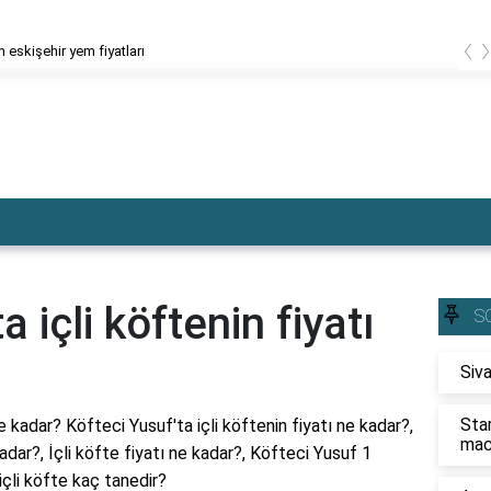
‹
 eskişehir yem fiyatları
a içli köftenin fiyatı
S
Siva
Sta
e kadar? Köfteci Yusuf'ta içli köftenin fiyatı ne kadar?,
mac
kadar?, İçli köfte fiyatı ne kadar?, Köfteci Yusuf 1
içli köfte kaç tanedir?