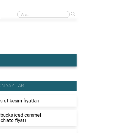
›
Ahşap traktör fiyatları
ON YAZILAR
s et kesim fiyatları
rbucks iced caramel
chiato fiyatı