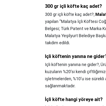
300 gr içli köfte kaç adet?
300 gr içli köfte kaç adet?,
Mala
yapılan “Malatya İçli Köftesi Coğr
Belgesi; Türk Patent ve Marka K
Malatya Yeşilyurt Belediye Baş
takdim edildi.
Içli köftenin yanına ne gider
Içli köftenin yanına ne gider?,
Ürü
kuzuların %20'si kendi çiftliğimi
işletmelerden, %10'u ise sürekli
sağlanmaktadır.
İçli köfte hangi yöreye ait?