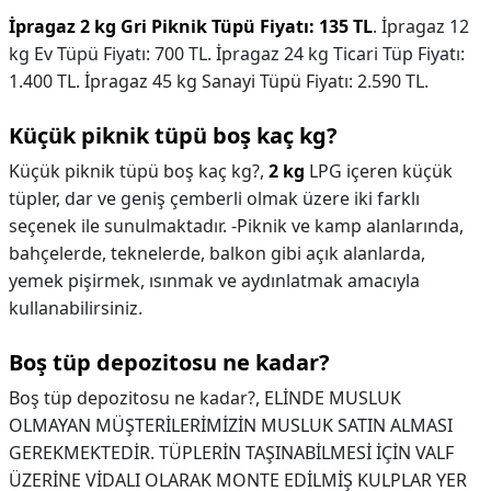
İpragaz 2 kg Gri Piknik Tüpü Fiyatı: 135 TL
. İpragaz 12
kg Ev Tüpü Fiyatı: 700 TL. İpragaz 24 kg Ticari Tüp Fiyatı:
1.400 TL. İpragaz 45 kg Sanayi Tüpü Fiyatı: 2.590 TL.
Küçük piknik tüpü boş kaç kg?
Küçük piknik tüpü boş kaç kg?,
2 kg
LPG içeren küçük
tüpler, dar ve geniş çemberli olmak üzere iki farklı
seçenek ile sunulmaktadır. -Piknik ve kamp alanlarında,
bahçelerde, teknelerde, balkon gibi açık alanlarda,
yemek pişirmek, ısınmak ve aydınlatmak amacıyla
kullanabilirsiniz.
Boş tüp depozitosu ne kadar?
Boş tüp depozitosu ne kadar?,
ELİNDE MUSLUK
OLMAYAN MÜŞTERİLERİMİZİN MUSLUK SATIN ALMASI
GEREKMEKTEDİR. TÜPLERİN TAŞINABİLMESİ İÇİN VALF
ÜZERİNE VİDALI OLARAK MONTE EDİLMİŞ KULPLAR YER