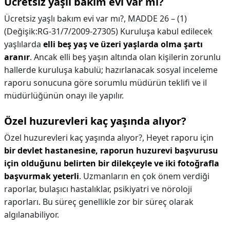
Ücretsiz yaşlı bakım evi var mı?
Ücretsiz yaşlı bakım evi var mı?,
MADDE 26 – (1)
(Değişik:RG-31/7/2009-27305) Kuruluşa kabul edilecek
yaşlılarda
elli beş yaş ve üzeri yaşlarda olma şartı
aranır
. Ancak elli beş yaşın altında olan kişilerin zorunlu
hallerde kuruluşa kabulü; hazırlanacak sosyal inceleme
raporu sonucuna göre sorumlu müdürün teklifi ve il
müdürlüğünün onayı ile yapılır.
Özel huzurevleri kaç yaşında alıyor?
Özel huzurevleri kaç yaşında alıyor?,
Heyet raporu için
bir devlet hastanesine, raporun huzurevi başvurusu
için olduğunu belirten bir dilekçeyle ve iki fotoğrafla
başvurmak yeterli
. Uzmanların en çok önem verdiği
raporlar, bulaşıcı hastalıklar, psikiyatri ve nöroloji
raporları. Bu süreç genellikle zor bir süreç olarak
algılanabiliyor.