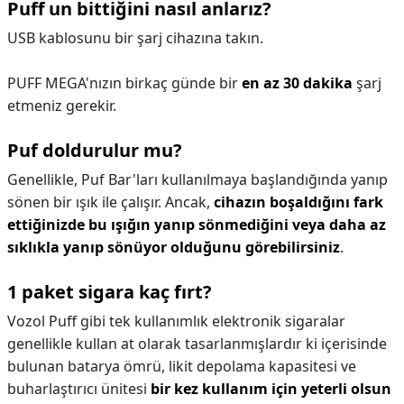
Puff un bittiğini nasıl anlarız?
USB kablosunu bir şarj cihazına takın.
PUFF MEGA'nızın birkaç günde bir
en az 30 dakika
şarj
etmeniz gerekir.
Puf doldurulur mu?
Genellikle, Puf Bar'ları kullanılmaya başlandığında yanıp
sönen bir ışık ile çalışır. Ancak,
cihazın boşaldığını fark
ettiğinizde bu ışığın yanıp sönmediğini veya daha az
sıklıkla yanıp sönüyor olduğunu görebilirsiniz
.
1 paket sigara kaç fırt?
Vozol Puff gibi tek kullanımlık elektronik sigaralar
genellikle kullan at olarak tasarlanmışlardır ki içerisinde
bulunan batarya ömrü, likit depolama kapasitesi ve
buharlaştırıcı ünitesi
bir kez kullanım için yeterli olsun