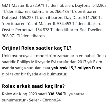
GMT-Master II. 372.971 TL´den itibaren. Daytona. 642.962
TL´den itibaren. Submariner. 266.485 TL´den itibaren.
Datejust. 165.225 TL´den itibaren. Day-Date. 511.760 TL
´den itibaren. Yacht-Master II. 534.453 TL´den itibaren.
Oyster Perpetual. 134.878 TL´den itibaren. Sea-Dweller.
308.971 TL´den itibaren.
Orijinal Rolex saatler kaç TL?
Ünlü oyuncuya ait model tüm zamanların en pahalı Rolex
saatidir. Phillips Müzayede Evi tarafından 2017 yılı Ekim
ayında satışa sunulan saat
yaklaşık 15,3 milyon Euro
gibi rekor bir fiyatla alıcı bulmuştur.
Rolex erkek saati kaç lira?
Rolex Air King 2023 saati
338.586 TL
´ya satisa
sunulmustur - Seller - Chrono24.