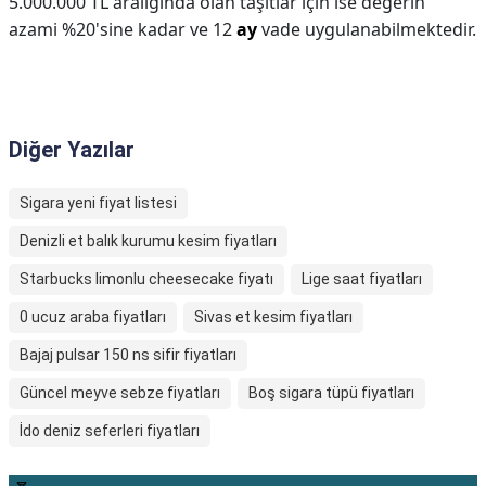
5.000.000 TL aralığında olan taşıtlar için ise değerin
azami %20'sine kadar ve 12
ay
vade uygulanabilmektedir.
Diğer Yazılar
Sigara yeni fiyat listesi
Denizli et balık kurumu kesim fiyatları
Starbucks limonlu cheesecake fiyatı
Lige saat fiyatları
0 ucuz araba fiyatları
Sivas et kesim fiyatları
Bajaj pulsar 150 ns sifir fiyatları
Güncel meyve sebze fiyatları
Boş sigara tüpü fiyatları
İdo deniz seferleri fiyatları