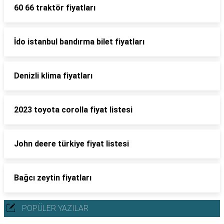
60 66 traktör fiyatları
İdo istanbul bandırma bilet fiyatları
Denizli klima fiyatları
2023 toyota corolla fiyat listesi
John deere türkiye fiyat listesi
Bağcı zeytin fiyatları
POPÜLER YAZILAR