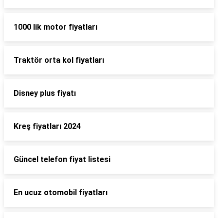
1000 lik motor fiyatları
Traktör orta kol fiyatları
Disney plus fiyatı
Kreş fiyatları 2024
Güncel telefon fiyat listesi
En ucuz otomobil fiyatları