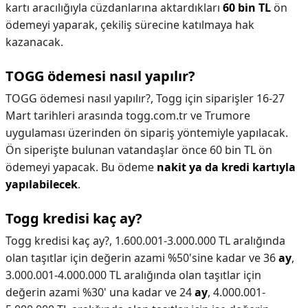
kartı aracılığıyla cüzdanlarına aktardıkları
60 bin TL
ön
ödemeyi yaparak, çekiliş sürecine katılmaya hak
kazanacak.
TOGG ödemesi nasıl yapılır?
TOGG ödemesi nasıl yapılır?,
Togg için siparişler 16-27
Mart tarihleri arasında togg.com.tr ve Trumore
uygulaması üzerinden ön sipariş yöntemiyle yapılacak.
Ön siperişte bulunan vatandaşlar önce 60 bin TL ön
ödemeyi yapacak. Bu ödeme
nakit ya da kredi kartıyla
yapılabilecek
.
Togg kredisi kaç ay?
Togg kredisi kaç ay?,
1.600.001-3.000.000 TL aralığında
olan taşıtlar için değerin azami %50'sine kadar ve 36
ay
,
3.000.001-4.000.000 TL aralığında olan taşıtlar için
değerin azami %30' una kadar ve 24
ay
, 4.000.001-