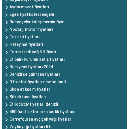
Aydın mazot fiyatları
Egea fiyat listesi engelli
Bahçeşehir koleji mersin fiyat
Nostalji motor fiyatları
Tek akü fiyatları
Hatay hal fiyatları
Tarım kredi yağ 5 lt fiyatı
Et balık kurumu satış fiyatları
Besi yemi fiyatları 2024
Denizli selçuk tren fiyatları
0 traktör fiyatları new holland
Ukon et kesim fiyatları
Şifreli kasa fiyatları
Etlik civciv fiyatları denizli
480 fiat traktör arka lastik fiyatları
Carrefoursa ayçiçek yağı fiyatları
Zeytinyağı fiyatları 5 lt