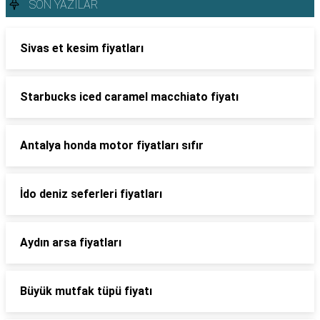
SON YAZILAR
Sivas et kesim fiyatları
Starbucks iced caramel macchiato fiyatı
Antalya honda motor fiyatları sıfır
İdo deniz seferleri fiyatları
Aydın arsa fiyatları
Büyük mutfak tüpü fiyatı