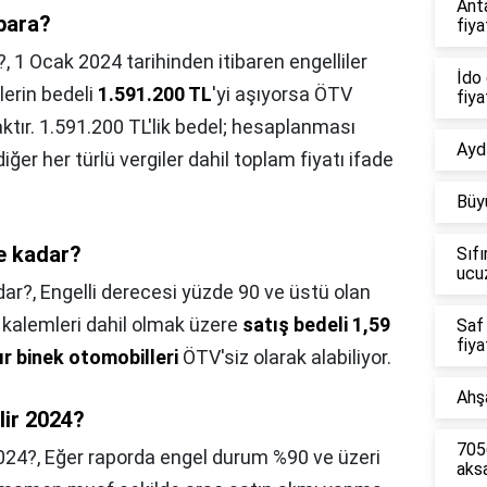
Ant
para?
fiya
?,
1 Ocak 2024 tarihinden itibaren engelliler
İdo 
lerin bedeli
1.591.200 TL
'yi aşıyorsa ÖTV
fiya
tır. 1.591.200 TL'lik bedel; hesaplanması
Aydı
ğer her türlü vergiler dahil toplam fiyatı ifade
Büy
ne kadar?
Sıfı
ucu
dar?,
Engelli derecesi yüzde 90 ve üstü olan
gi kalemleri dahil olmak üzere
satış bedeli 1,59
Saf
fiya
ır binek otomobilleri
ÖTV'siz olarak alabiliyor.
Ahşa
lir 2024?
7056
2024?,
Eğer raporda engel durum %90 ve üzeri
aks