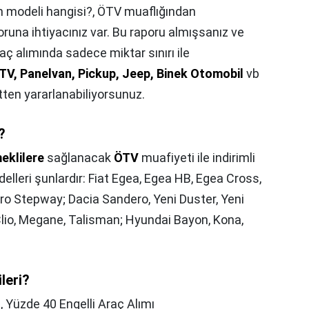
n modeli hangisi?,
ÖTV muaflığından
oruna ihtiyacınız var. Bu raporu almışsanız ve
ç alımında sadece miktar sınırı ile
ATV, Panelvan, Pickup, Jeep, Binek Otomobil
vb
tten yararlanabiliyorsunuz.
?
eklilere
sağlanacak
ÖTV
muafiyeti ile indirimli
lleri şunlardır: Fiat Egea, Egea HB, Egea Cross,
ero Stepway; Dacia Sandero, Yeni Duster, Yeni
Clio, Megane, Talisman; Hyundai Bayon, Kona,
leri?
,
Yüzde 40 Engelli Araç Alımı