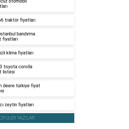
ucuz otomobil
tları
6 traktör fiyatları
 istanbul bandırma
t fiyatları
zli klima fiyatları
3 toyota corolla
t listesi
 deere türkiye fiyat
esi
ı zeytin fiyatları
OPÜLER YAZILAR