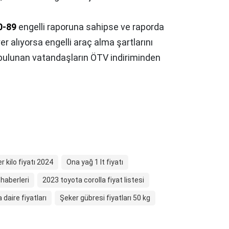
0-89
engelli raporuna sahipse ve raporda
yer alıyorsa engelli araç alma şartlarını
bulunan vatandaşların ÖTV indiriminden
r kilo fiyatı 2024
Ona yağ 1 lt fiyatı
 haberleri
2023 toyota corolla fiyat listesi
 daire fiyatları
Şeker gübresi fiyatları 50 kg