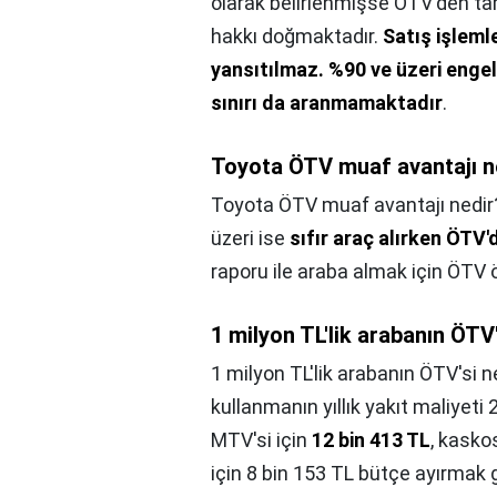
olarak belirlenmişse ÖTV'den t
hakkı doğmaktadır.
Satış işleml
yansıtılmaz.
%90 ve üzeri engel 
sınırı da aranmamaktadır
.
Toyota ÖTV muaf avantajı n
Toyota ÖTV muaf avantajı nedir
üzeri ise
sıfır araç alırken ÖTV
raporu ile araba almak için ÖT
1 milyon TL'lik arabanın ÖTV
1 milyon TL'lik arabanın ÖTV'si 
kullanmanın yıllık yakıt maliyeti
MTV'si için
12 bin 413 TL
, kasko
için 8 bin 153 TL bütçe ayırmak 