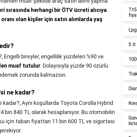
amamen muaf şekilde araç satın alımı yapma
eri sırasında herhangi bir ÖTV ücreti alıcıya
Tt55
fiya
oranı olan kişiler için satın alımlarda yaş
Lpg 
5 lt
edir?
?,
Engelli bireyler, engellilik yüzdeleri %90 ve
1000
'den muaf tutulur
. Dolayısıyla yüzde 90 özürlü
Trak
V ödemek zorunda kalmazsın.
Disn
'si ne kadar?
ne kadar?,
Aynı koşullarda Toyota Corolla Hybrid
Kreş
 24 bin 840 TL olarak hesaplanıyor. Bu otomobilin
Gün
su için taban fiyattan 11 bin 600 TL ve sigortası
list
gerekiyor.