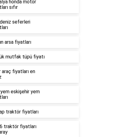
alya honda motor
tları sıfır
deniz seferleri
tları
n arsa fiyatları
ük mutfak tüpü fiyatı
r araç fiyatları en
z
 yem eskişehir yem
tları
p traktör fiyatları
 traktör fiyatları
aray