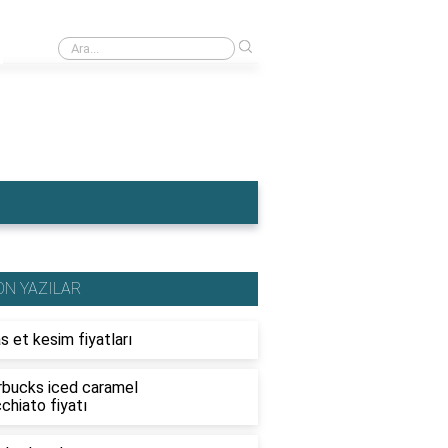
›
Ahşap traktör fiyatları
ON YAZILAR
s et kesim fiyatları
rbucks iced caramel
chiato fiyatı