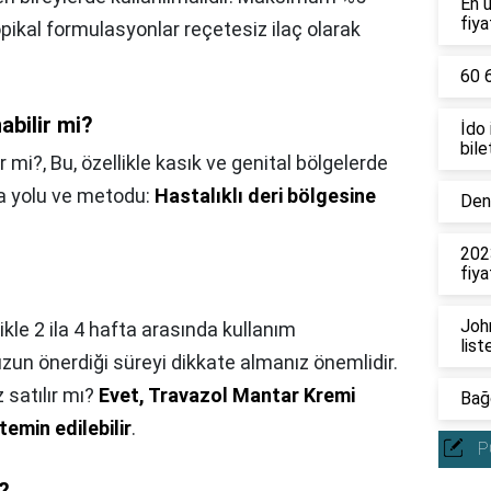
En 
fiya
ikal formulasyonlar reçetesiz ilaç olarak
60 6
abilir mi?
İdo
bile
r mi?,
Bu, özellikle kasık ve genital bölgelerde
ma yolu ve metodu:
Hastalıklı deri bölgesine
Deni
202
fiya
John
ikle 2 ila 4 hafta arasında kullanım
list
zun önerdiği süreyi dikkate almanız önemlidir.
 satılır mı?
Evet, Travazol Mantar Kremi
Bağc
emin edilebilir
.
P