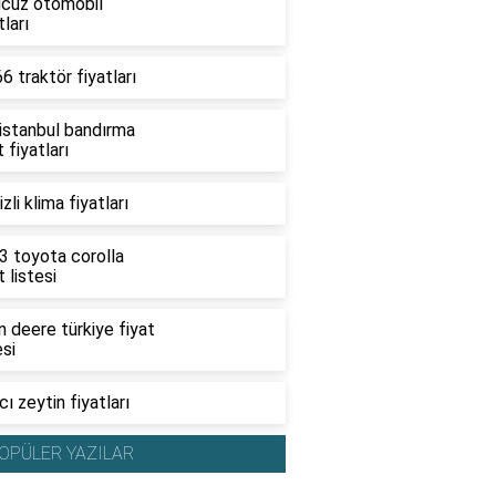
ucuz otomobil
tları
6 traktör fiyatları
 istanbul bandırma
t fiyatları
zli klima fiyatları
3 toyota corolla
t listesi
 deere türkiye fiyat
esi
ı zeytin fiyatları
OPÜLER YAZILAR