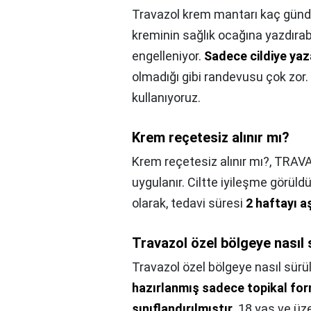
Travazol krem mantarı kaç günde
kreminin sağlık ocağına yazdıra
engelleniyor.
Sadece cildiye yaz
olmadığı gibi randevusu çok zor. 
kullanıyoruz.
Krem reçetesiz alınır mı?
Krem reçetesiz alınır mı?,
TRAVAZ
uygulanır. Ciltte iyileşme görü
olarak, tedavi süresi
2 haftayı 
Travazol özel bölgeye nasıl 
Travazol özel bölgeye nasıl sürü
hazırlanmış sadece topikal for
sınıflandırılmıştır
. 18 yaş ve üz