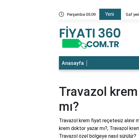
Yeni
 en ucuz
Perşembe 05:09
Saf yem
Anasayfa
Travazol krem f
mı?
Travazol krem fiyat reçetesiz alınır m
krem doktor yazar mı?, Travazol krem 
Travazol özel bölgeye nasıl sürülür?