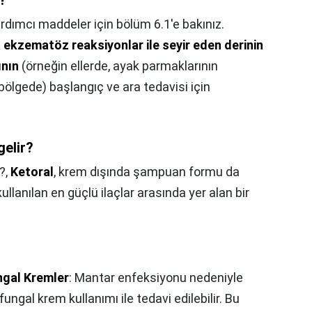
i?
rdımcı maddeler için bölüm 6.1'e bakınız.
ya ekzematöz reaksiyonlar ile seyir eden derinin
ının
(örneğin ellerde, ayak parmaklarının
 bölgede) başlangıç ve ara tedavisi için
gelir?
r?,
Ketoral
, krem dışında şampuan formu da
lanılan en güçlü ilaçlar arasında yer alan bir
ngal Kremler
: Mantar enfeksiyonu nedeniyle
fungal krem kullanımı ile tedavi edilebilir. Bu