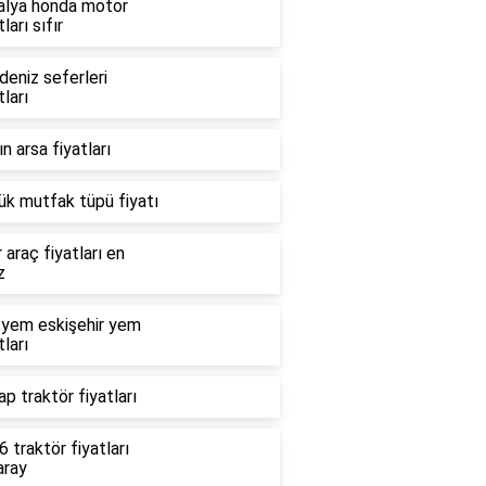
alya honda motor
tları sıfır
deniz seferleri
tları
n arsa fiyatları
ük mutfak tüpü fiyatı
r araç fiyatları en
z
 yem eskişehir yem
tları
p traktör fiyatları
 traktör fiyatları
aray