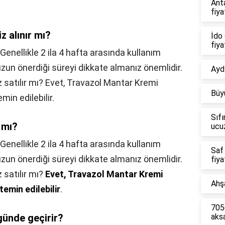
Ant
fiya
z alınır mı?
İdo 
fiya
enellikle 2 ila 4 hafta arasında kullanım
zun önerdiği süreyi dikkate almanız önemlidir.
Aydı
 satılır mı? Evet, Travazol Mantar Kremi
Büy
in edilebilir.
Sıfı
 mı?
ucu
Genellikle 2 ila 4 hafta arasında kullanım
Saf
zun önerdiği süreyi dikkate almanız önemlidir.
fiya
 satılır mı?
Evet, Travazol Mantar Kremi
Ahşa
emin edilebilir
.
7056
günde geçirir?
aks