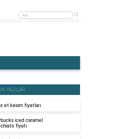
›
Ahşap traktör fiyatları
ON YAZILAR
s et kesim fiyatları
rbucks iced caramel
chiato fiyatı