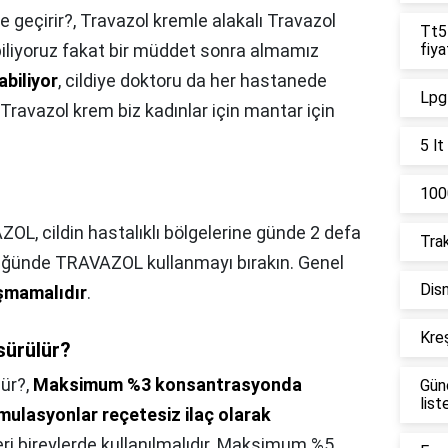
 geçirir?,
Travazol kremle alakalı Travazol
Tt55
biliyoruz fakat bir müddet sonra almamız
fiya
abiliyor
, cildiye doktoru da her hastanede
Lpg 
Travazol krem biz kadınlar için mantar için
5 lt
1000
OL, cildin hastalıklı bölgelerine günde 2 defa
Trak
ldüğünde TRAVAZOL kullanmayı bırakın. Genel
Disn
aşmamalıdır
.
Kreş
sürülür?
lür?,
Maksimum %3 konsantrasyonda
Gün
list
mulasyonlar reçetesiz ilaç olarak
eri bireylerde kullanılmalıdır. Maksimum %5