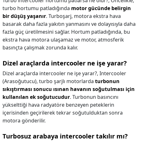
Turbo intercooler hortumu patlarsa ne olur?,
Öncelikle,
turbo hortumu patladığında
motor gücünde belirgin
bir düşüş yaşanır
. Turboşarj, motora ekstra hava
basarak daha fazla yakıtın yanmasını ve dolayısıyla daha
fazla güç üretilmesini sağlar. Hortum patladığında, bu
ekstra hava motora ulaşamaz ve motor, atmosferik
basınçta çalışmak zorunda kalır.
Dizel araçlarda intercooler ne işe yarar?
Dizel araçlarda intercooler ne işe yarar?,
Intercooler
(Arasoğutucu), turbo şarjlı motorlarda
turbonun
sıkıştırması sonucu ısınan havanın soğutulması için
kullanılan ek soğutucudur
. Turbonun basıncını
yükselttiği hava radyatöre benzeyen peteklerin
içerisinden geçirilerek tekrar soğutulduktan sonra
motora gönderilir.
Turbosuz arabaya intercooler takılır mı?