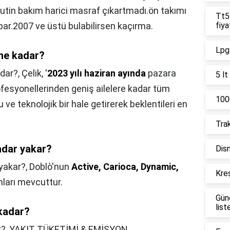
rutin bakım harici masraf çıkartmadı.ön takımı
Tt55
r.2007 ve üstü bulabilirsen kaçırma.
fiya
Lpg 
ı ne kadar?
adar?,
Çelik, '
2023 yılı haziran ayında
pazara
5 lt
fesyonellerinden geniş ailelere kadar tüm
1000
u ve teknolojik bir hale getirerek beklentileri en
Trak
adar yakar?
Disn
 yakar?,
Doblò'nun
Active, Carioca, Dynamic,
Kreş
ları mevcuttur.
Gün
list
 kadar?
r?,
YAKIT TÜKETİMİ & EMİSYON