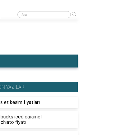
›
Ahşap traktör fiyatları
ON YAZILAR
s et kesim fiyatları
rbucks iced caramel
chiato fiyatı