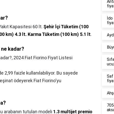
Ant
fiya
dar?
İdo 
fiya
Yakıt Kapasitesi 60 lt.
Şehir İçi Tüketim (100
00 km) 4.3 lt.
Karma Tüketim (100 km) 5.1 lt
.
Aydı
Büy
ı ne kadar?
kadar?,
2024 Fiat Fiorino Fiyat Listesi
Sıfı
ucu
e 2,99 faizle kullanılabiliyor. Bu sayede
Saf
eşinat ödeyerek Fiat Fiorino'yu
fiya
Ahşa
ra?
7056
aks
u arabanın tutulan modeli
1.3 multijet premio