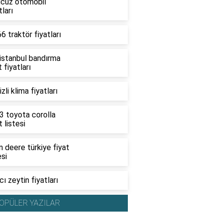
ucuz otomobil
tları
6 traktör fiyatları
 istanbul bandırma
t fiyatları
zli klima fiyatları
3 toyota corolla
t listesi
 deere türkiye fiyat
esi
ı zeytin fiyatları
OPÜLER YAZILAR