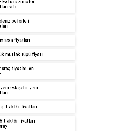
alya honda motor
tları sıfır
deniz seferleri
tları
n arsa fiyatları
ük mutfak tüpü fiyatı
r araç fiyatları en
z
 yem eskişehir yem
tları
p traktör fiyatları
 traktör fiyatları
aray