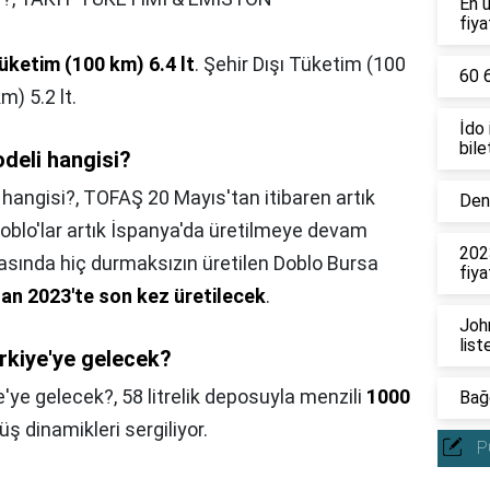
En 
fiya
Tüketim (100 km) 6.4 lt
. Şehir Dışı Tüketim (100
60 6
) 5.2 lt.
İdo
bile
odeli hangisi?
 hangisi?,
TOFAŞ 20 Mayıs'tan itibaren artık
Deni
oblo'lar artık İspanya'da üretilmeye devam
202
kasında hiç durmaksızın üretilen Doblo Bursa
fiya
san 2023'te son kez üretilecek
.
John
list
rkiye'ye gelecek?
e'ye gelecek?,
58 litrelik deposuyla menzili
1000
Bağc
üş dinamikleri sergiliyor.
P