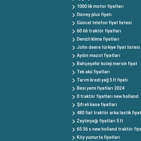
1000 lik motor fiyatları
Disney plus fiyatı
Güncel telefon fiyat listesi
60 66 traktör fiyatları
Denizli klima fiyatları
John deere türkiye fiyat listesi
Aydın mazot fiyatları
Bahçeşehir koleji mersin fiyat
Tek akü fiyatları
Tarım kredi yağ 5 lt fiyatı
Besi yemi fiyatları 2024
0 traktör fiyatları new holland
Şifreli kasa fiyatları
480 fiat traktör arka lastik fiyat
Zeytinyağı fiyatları 5 lt
65 56 s new holland traktör fiya
Köy yumurta fiyatları