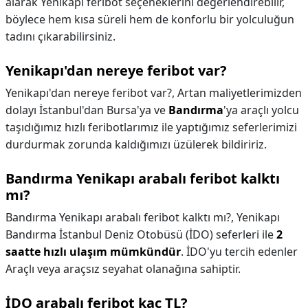
alarak Yenikapı feribot seçeneklerini değerlendirebilir,
böylece hem kısa süreli hem de konforlu bir yolculuğun
tadını çıkarabilirsiniz.
Yenikapı'dan nereye feribot var?
Yenikapı'dan nereye feribot var?,
Artan maliyetlerimizden
dolayı İstanbul'dan Bursa'ya ve
Bandırma
'ya araçlı yolcu
taşıdığımız hızlı feribotlarımız ile yaptığımız seferlerimizi
durdurmak zorunda kaldığımızı üzülerek bildiririz.
Bandırma Yenikapı arabalı feribot kalktı
mı?
Bandırma Yenikapı arabalı feribot kalktı mı?,
Yenikapı
Bandırma İstanbul Deniz Otobüsü (İDO) seferleri ile
2
saatte hızlı ulaşım mümkündür
. İDO'yu tercih edenler
Araçlı veya araçsız seyahat olanağına sahiptir.
İDO arabalı feribot kaç TL?