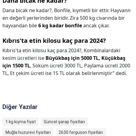
Dana bicak ne kadar?
Dana bicak ne kadar?,
Bonfile, kıymetli bir ettir. Hayvann
en değerli yerlerinden biridir. Zira 500 kg civarında bir
hayvandan bile
6 kg kadar bonfile
ancak çıkar.
Kıbrıs'ta etin kilosu kaç para 2024?
Kıbrıs'ta etin kilosu kaç para 2024?,
Kombinalardaki
kesim ücretleri ise
Büyükbaş için 5000 TL, Küçükbaş
için 1500 TL
, Söküm ücreti 3000 TL, Paylama ücreti 2000
TL, Et çekim ücreti ise 15 TL olarak belirlenmiştir” dedi.
Diğer Yazılar
1 kg kiyma fiyat
Güncel şarap fiyatları
Muğla huzurevi fiyatları
2630 ferguson fiyatları