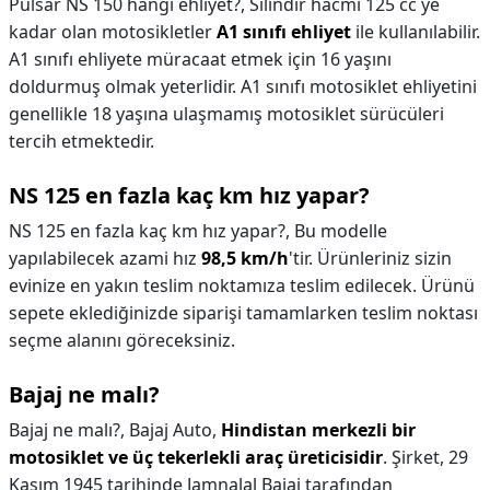
Pulsar NS 150 hangi ehliyet?,
Silindir hacmi 125 cc ye
kadar olan motosikletler
A1 sınıfı ehliyet
ile kullanılabilir.
A1 sınıfı ehliyete müracaat etmek için 16 yaşını
doldurmuş olmak yeterlidir. A1 sınıfı motosiklet ehliyetini
genellikle 18 yaşına ulaşmamış motosiklet sürücüleri
tercih etmektedir.
NS 125 en fazla kaç km hız yapar?
NS 125 en fazla kaç km hız yapar?,
Bu modelle
yapılabilecek azami hız
98,5 km/h
'tir. Ürünleriniz sizin
evinize en yakın teslim noktamıza teslim edilecek. Ürünü
sepete eklediğinizde siparişi tamamlarken teslim noktası
seçme alanını göreceksiniz.
Bajaj ne malı?
Bajaj ne malı?,
Bajaj Auto,
Hindistan merkezli bir
motosiklet ve üç tekerlekli araç üreticisidir
. Şirket, 29
Kasım 1945 tarihinde Jamnalal Bajaj tarafından