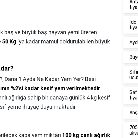
Ant
fiya
İdo 
fiya
k baş ve büyük baş hayvan yemi üreten
e
50 Kg
'ya kadar mamul doldurulabilen büyük
Aydı
Büy
adar?
Sıfı
ucu
?,
Dana 1 Ayda Ne Kadar Yem Yer? Besi
ğının %2'si kadar kesif yem verilmektedir
.
Saf
lı ağırlığa sahip bir danaya günlük 4 kg kesif
fiya
kesif yeme ihtiyaç duyulmaktadır.
Ahşa
7056
aks
erilecek kaba yem miktarı
100 kg canlı ağırlık