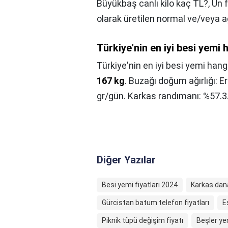
Büyükbaş canlı kilo kaç TL?,
Un f
olarak üretilen normal ve/veya ağ
Türkiye'nin en iyi besi yemi 
Türkiye'nin en iyi besi yemi hang
167 kg
. Buzağı doğum ağırlığı: Erk
gr/gün. Karkas randımanı: %57.3
Diğer Yazılar
Besi yemi fiyatları 2024
Karkas dana
Gürcistan batum telefon fiyatları
E
Piknik tüpü değişim fiyatı
Beşler yem