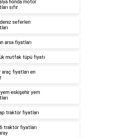
alya honda motor
tları sıfır
deniz seferleri
tları
n arsa fiyatları
ük mutfak tüpü fiyatı
r araç fiyatları en
z
 yem eskişehir yem
tları
p traktör fiyatları
 traktör fiyatları
aray