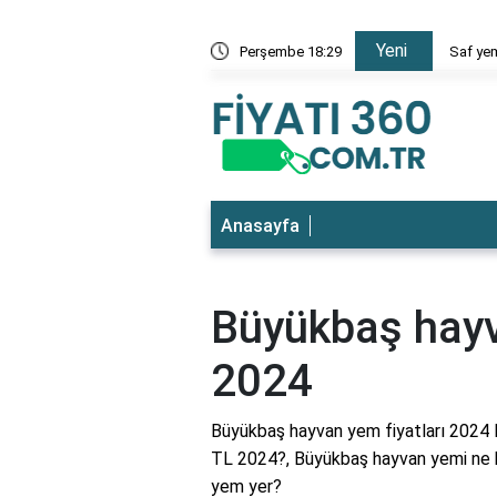
Yeni
 en ucuz
Perşembe 18:29
Saf yem
Anasayfa
Büyükbaş hayv
2024
Büyükbaş hayvan yem fiyatları 2024 
TL 2024?, Büyükbaş hayvan yemi ne k
yem yer?