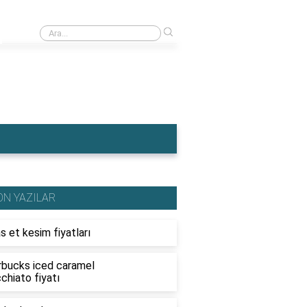
›
Ahşap traktör fiyatları
ON YAZILAR
s et kesim fiyatları
rbucks iced caramel
chiato fiyatı