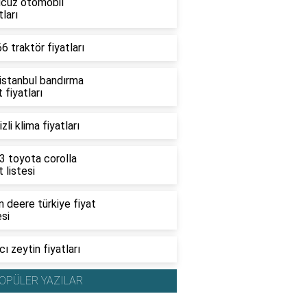
ucuz otomobil
tları
6 traktör fiyatları
 istanbul bandırma
t fiyatları
zli klima fiyatları
3 toyota corolla
t listesi
 deere türkiye fiyat
esi
ı zeytin fiyatları
OPÜLER YAZILAR