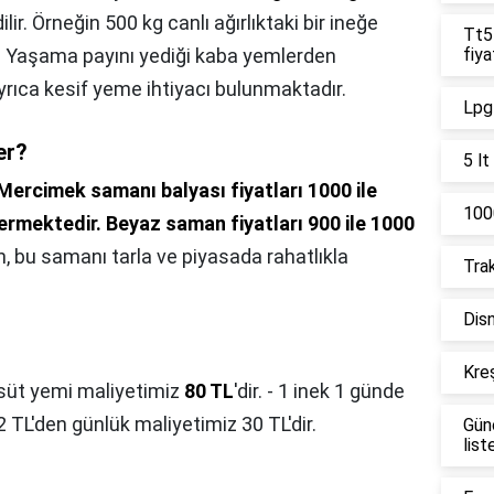
ir. Örneğin 500 kg canlı ağırlıktaki bir ineğe
Tt55
r. Yaşama payını yediği kaba yemlerden
fiya
ayrıca kesif yeme ihtiyacı bulunmaktadır.
Lpg 
er?
5 lt
Mercimek samanı balyası fiyatları 1000 ile
1000
ermektedir.
Beyaz saman fiyatları 900 ile 1000
, bu samanı tarla ve piyasada rahatlıkla
Trak
Disn
Kreş
süt yemi maliyetimiz
80 TL
'dir. - 1 inek 1 günde
 2 TL'den günlük maliyetimiz 30 TL'dir.
Gün
list