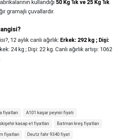
abrikalarının kullandığı
50 Kg 'lık ve 25 Kg 'lık
ır gramajlı çuvallardır.
hangisi?
isi?,
12 aylık canlı ağırlık:
Erkek: 292 kg ; Dişi:
ek: 24 kg ; Dişi: 22 kg. Canlı ağırlık artışı: 1062
.
 fiyatları
A101 kaşar peyniri fiyatı
skişehir kasap et fiyatları
Batman kreş fiyatları
 fiyatları
Deutz fahr 9340 fiyat