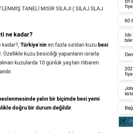
En 
fiya
LENMİŞ TANELİ MISIR SİLAJI ( SİLAJ SLAJ
60 6
ti ne kadar?
İdo
bile
e kadar?,
Türkiye
'
nin
en fazla satılan kuzu
besi
 Özellikle kuzu besiciliği yapanların ısrarla
Deni
 alınan kuzularda 10 günlük yaştan itibaren
202
ılır.
fiya
John
list
 beslenmesinde yalın bir biçimde besi yemi
likle doğru bir durum değildir
.
Bağc
P