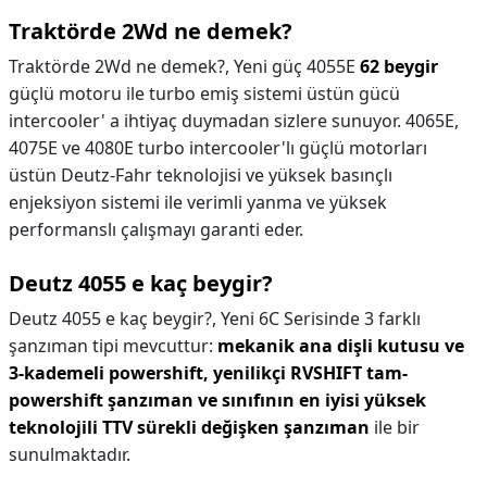
Traktörde 2Wd ne demek?
Traktörde 2Wd ne demek?,
Yeni güç 4055E
62 beygir
güçlü motoru ile turbo emiş sistemi üstün gücü
intercooler' a ihtiyaç duymadan sizlere sunuyor. 4065E,
4075E ve 4080E turbo intercooler'lı güçlü motorları
üstün Deutz-Fahr teknolojisi ve yüksek basınçlı
enjeksiyon sistemi ile verimli yanma ve yüksek
performanslı çalışmayı garanti eder.
Deutz 4055 e kaç beygir?
Deutz 4055 e kaç beygir?,
Yeni 6C Serisinde 3 farklı
şanzıman tipi mevcuttur:
mekanik ana dişli kutusu ve
3-kademeli powershift, yenilikçi RVSHIFT tam-
powershift şanzıman ve sınıfının en iyisi yüksek
teknolojili TTV sürekli değişken şanzıman
ile bir
sunulmaktadır.