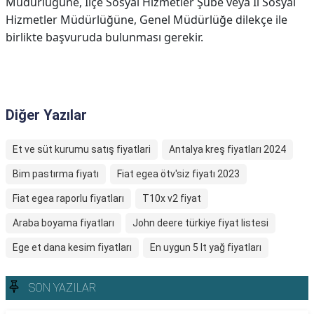
Müdürlüğüne, İlçe Sosyal Hizmetler Şube veya İl Sosyal
Hizmetler Müdürlüğüne, Genel Müdürlüğe dilekçe ile
birlikte başvuruda bulunması gerekir.
Diğer Yazılar
Et ve süt kurumu satış fiyatlari
Antalya kreş fiyatları 2024
Bim pastırma fiyatı
Fiat egea ötv'siz fiyatı 2023
Fiat egea raporlu fiyatları
T10x v2 fiyat
Araba boyama fiyatları
John deere türkiye fiyat listesi
Ege et dana kesim fiyatları
En uygun 5 lt yağ fiyatları
SON YAZILAR