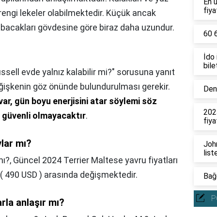
En 
fiya
engi lekeler olabilmektedir. Küçük ancak
ve bacakları gövdesine göre biraz daha uzundur.
60 6
İdo
bile
ssell evde yalnız kalabilir mi?" sorusuna yanıt
eğişkenin göz önünde bulundurulması gerekir.
Deni
var, gün boyu enerjisini atar söylemi söz
202
 güvenli olmayacaktır
.
fiya
vlar mı?
John
list
mı?,
Güncel 2024 Terrier Maltese yavru fiyatları
( 490 USD ) arasında değişmektedir.
Bağc
P
rla anlaşır mı?