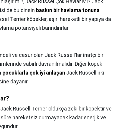
nlaşır mı?,
Jack Russel Çok Havlar Mı? Jack
risi de bu cinsin
baskın bir havlama tonuna
sel Terrier köpekler, aşırı hareketli bir yapıya da
lama potansiyeli barındırırlar.
nceli ve cesur olan Jack Russell'lar inatçı bir
mlerinde sabırlı davranılmalıdır. Diğer köpek
n
çocuklarla çok iyi anlaşan
Jack Russell ırkı
sine dayanır.
dar?
,
Jack Russell Terrier oldukça zeki bir köpektir ve
n süre hareketsiz durmayacak kadar enerjik ve
ygundur.