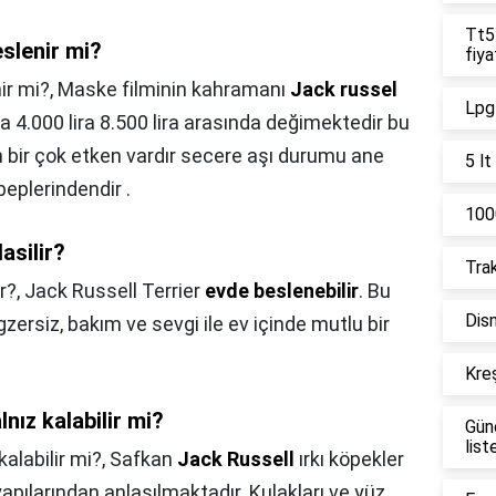
Tt55
slenir mi?
fiya
ir mi?,
Maske filminin kahramanı
Jack russel
Lpg 
nda 4.000 lira 8.500 lira arasında değimektedir bu
an bir çok etken vardır secere aşı durumu ane
5 lt
eplerindendir .
1000
asilir?
Trak
r?,
Jack Russell Terrier
evde beslenebilir
. Bu
Disn
gzersiz, bakım ve sevgi ile ev içinde mutlu bir
Kreş
nız kalabilir mi?
Gün
list
kalabilir mi?,
Safkan
Jack Russell
ırkı köpekler
yapılarından anlaşılmaktadır. Kulakları ve yüz