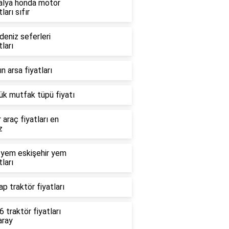
alya honda motor
tları sıfır
deniz seferleri
tları
n arsa fiyatları
ük mutfak tüpü fiyatı
r araç fiyatları en
z
 yem eskişehir yem
tları
p traktör fiyatları
 traktör fiyatları
aray