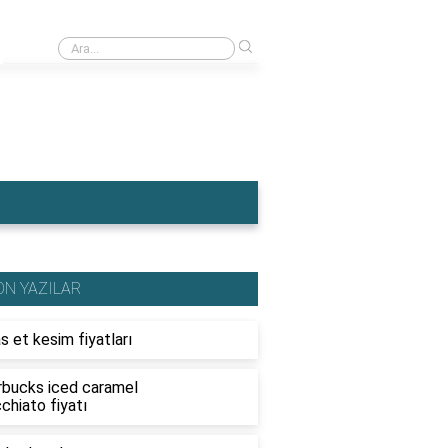
›
Ahşap traktör fiyatları
ON YAZILAR
s et kesim fiyatları
rbucks iced caramel
chiato fiyatı