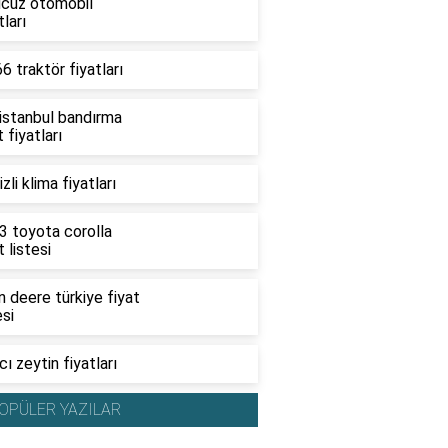
ucuz otomobil
tları
6 traktör fiyatları
 istanbul bandırma
t fiyatları
zli klima fiyatları
3 toyota corolla
t listesi
 deere türkiye fiyat
esi
ı zeytin fiyatları
OPÜLER YAZILAR