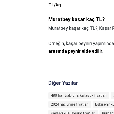
TL/kg
.
Muratbey kaşar kaç TL?
Muratbey kaşar kaç TL?,
Kaşar P
Örneğin, kaşar peyniri yapımında,
arasında peynir elde edilir
.
Diğer Yazılar
480 fiat traktör arka lastik fiyatları
2024 hac umre fiyatları
Eskişehir ku
Kayseri kuzu kesim fiyatları
Kurbanl