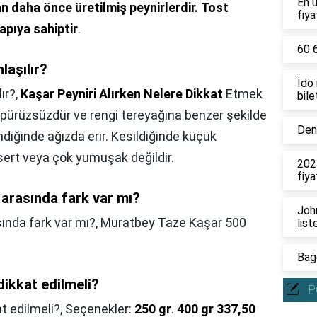
En 
 daha önce üretilmiş peynirlerdir.
Tost
fiya
apıya sahiptir
.
60 6
laşılır?
İdo
ır?,
Kaşar Peyniri Alırken Nelere Dikkat
Etmek
bile
 pürüzsüzdür ve rengi tereyağına benzer şekilde
Deni
endiğinde ağızda erir. Kesildiğinde küçük
sert veya çok yumuşak değildir.
202
fiya
i arasında fark var mı?
John
sında fark var mı?,
Muratbey Taze Kaşar 500
list
Bağc
dikkat edilmeli?
P
at edilmeli?,
Seçenekler:
250 gr
.
400 gr 337,50