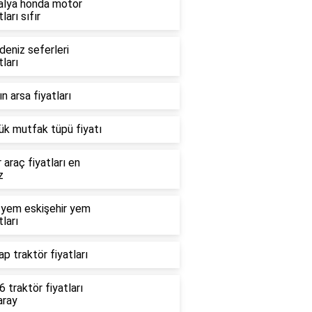
alya honda motor
tları sıfır
deniz seferleri
tları
n arsa fiyatları
ük mutfak tüpü fiyatı
r araç fiyatları en
z
 yem eskişehir yem
tları
p traktör fiyatları
 traktör fiyatları
aray