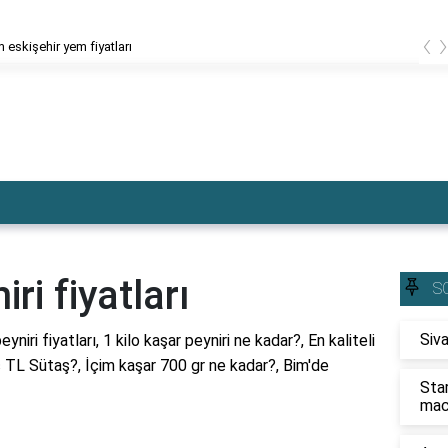
‹
 eskişehir yem fiyatları
ri fiyatları
S
Siva
yniri fiyatları, 1 kilo kaşar peyniri ne kadar?, En kaliteli
aç TL Sütaş?, İçim kaşar 700 gr ne kadar?, Bim'de
Sta
mac