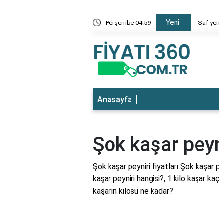
Yeni
 en ucuz
Perşembe 04:59
Saf yem
Anasayfa
Şok kaşar peyni
Şok kaşar peyniri fiyatları Şok kaşar pe
kaşar peyniri hangisi?, 1 kilo kaşar k
kaşarın kilosu ne kadar?