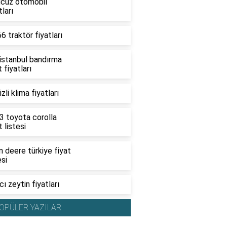
ucuz otomobil
tları
6 traktör fiyatları
 istanbul bandırma
t fiyatları
zli klima fiyatları
3 toyota corolla
t listesi
 deere türkiye fiyat
esi
ı zeytin fiyatları
OPÜLER YAZILAR