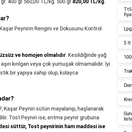
 gr. 400 gr 560,00 TL/kg. 500 gr
820,00 TL/kg
.
Tt55
fiya
dar?
Kaşar Peynirin Rengini ve Dokusunu Kontrol
Lpg 
5 lt
rüzsüz ve homojen olmalıdır
. Kesildiğinde yağ
1000
aşırı kırılgan veya çok yumuşak olmamalıdır. İyi
Trak
astik bir yapıya sahip olup, kolayca
Disn
adar?
Kreş
?,
Kaşar Peyniri sütün mayalanıp, haşlanarak
Gün
dilir. Tost Peyniri ise, eritme peynir grubuna
list
esi süttür, Tost peynirinin ham maddesi ise