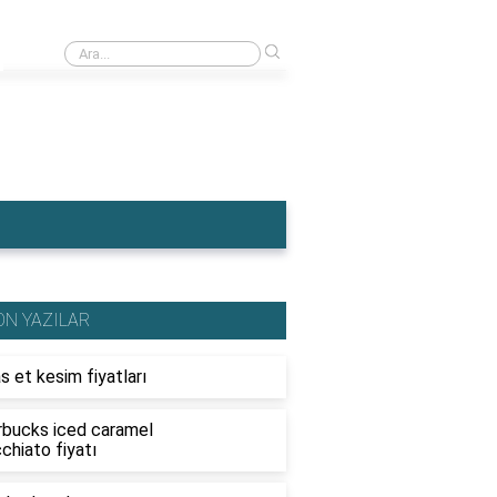
›
Ahşap traktör fiyatları
ON YAZILAR
s et kesim fiyatları
rbucks iced caramel
chiato fiyatı