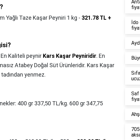
Ant
r?
fiya
m Yağlı Taze Kaşar Peyniri 1 kg -
321.78 TL +
İdo 
fiya
Aydı
gisi?
,
En Kaliteli peynir
Kars Kaşar Peyniridir
. En
Büy
şmasız Atabey Doğal Süt Ürünleridir. Kars Kaşar
Sıfı
de tadından yenmez.
ucu
Saf
fiya
ekler: 400 gr 337,50 TL/kg. 600 gr 347,75
Ahşa
7056
aks