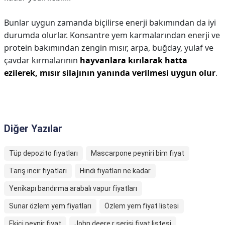
Bunlar uygun zamanda biçilirse enerji bakımından da iyi
durumda olurlar. Konsantre yem karmalarından enerji ve
protein bakımından zengin mısır, arpa, buğday, yulaf ve
çavdar kırmalarının
hayvanlara kırılarak hatta
ezilerek, mısır silajının yanında verilmesi uygun olur
.
Diğer Yazılar
Tüp depozito fiyatları
Mascarpone peyniri bim fiyat
Tariş incir fiyatları
Hindi fiyatları ne kadar
Yenikapı bandırma arabalı vapur fiyatları
Sunar özlem yem fiyatları
Özlem yem fiyat listesi
Ekici peynir fiyat
John deere r serisi fiyat listesi