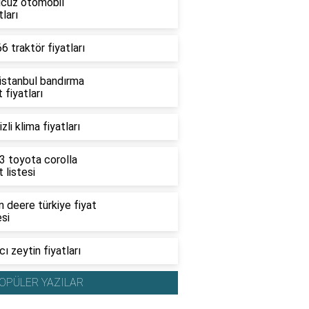
ucuz otomobil
tları
6 traktör fiyatları
 istanbul bandırma
t fiyatları
zli klima fiyatları
3 toyota corolla
t listesi
 deere türkiye fiyat
esi
ı zeytin fiyatları
OPÜLER YAZILAR