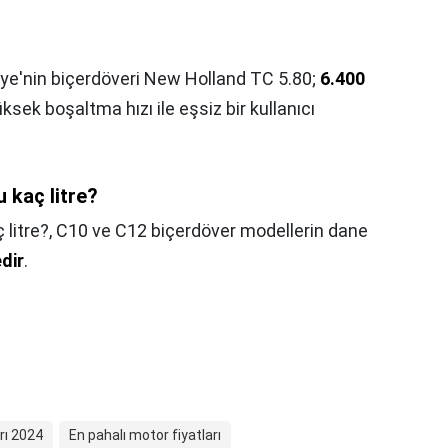
iye'nin biçerdöveri New Holland TC 5.80;
6.400
sek boşaltma hızı ile eşsiz bir kullanıcı
 kaç litre?
 litre?,
C10 ve C12 biçerdöver modellerin dane
edir
.
rı 2024
En pahalı motor fiyatları