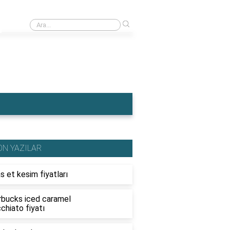
›
Ahşap traktör fiyatları
ON YAZILAR
s et kesim fiyatları
rbucks iced caramel
chiato fiyatı