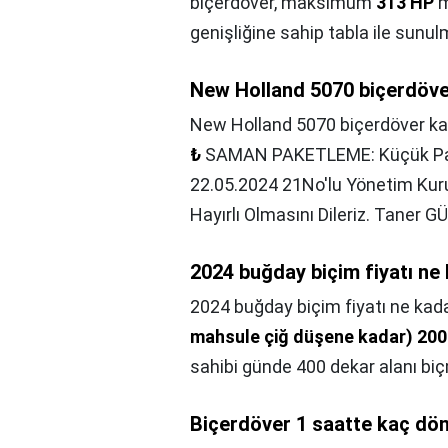
biçerdöver, maksimum
313 HP
m
genişliğine sahip tabla ile sunul
New Holland 5070 biçerdöve
New Holland 5070 biçerdöver ka
₺
SAMAN PAKETLEME: Küçük Pake
22.05.2024 21No'lu Yönetim Kurulu
Hayırlı Olmasını Dileriz. Taner 
2024 buğday biçim fiyatı ne
2024 buğday biçim fiyatı ne kad
mahsule çiğ düşene kadar) 200-
sahibi günde 400 dekar alanı biçm
Biçerdöver 1 saatte kaç dö