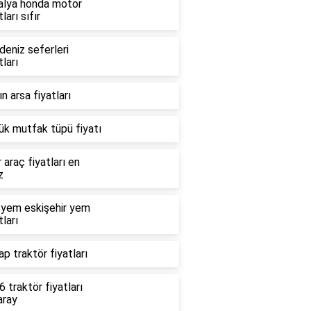
alya honda motor
tları sıfır
deniz seferleri
tları
n arsa fiyatları
ük mutfak tüpü fiyatı
r araç fiyatları en
z
 yem eskişehir yem
tları
p traktör fiyatları
 traktör fiyatları
aray