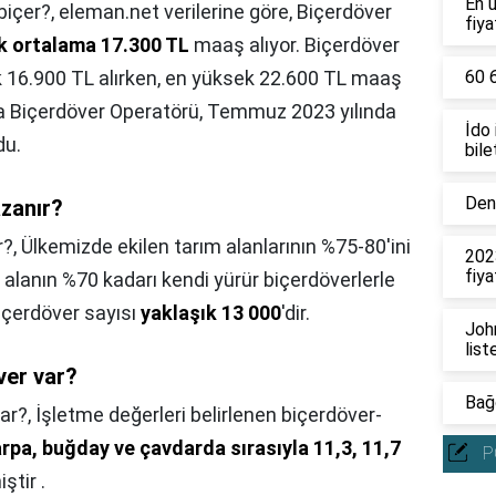
En 
biçer?,
eleman.net verilerine göre, Biçerdöver
fiya
ık ortalama 17.300 TL
maaş alıyor. Biçerdöver
k 16.900 TL alırken, en yüksek 22.600 TL maaş
60 6
zda Biçerdöver Operatörü, Temmuz 2023 yılında
İdo
du.
bile
Deni
zanır?
r?,
Ülkemizde ekilen tarım alanlarının %75-80'ini
202
fiya
u alanın %70 kadarı kendi yürür biçerdöverlerle
içerdöver sayısı
yaklaşık 13 000
'dir.
John
list
ver var?
Bağc
ar?,
İşletme değerleri belirlenen biçerdöver-
arpa, buğday ve çavdarda sırasıyla 11,3, 11,7
P
ştir .