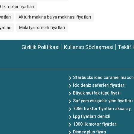
 lik motor fiyatları
atları
Aktürk makina balya makinası fiyatları
yatları
Malatya römork fiyatları
Gizlilik Politikası
Kullanıcı Sözleşmesi
Teklif 
Starbucks iced caramel macchi
İdo deniz seferleri fiyatları
Büyük mutfak tüpü fiyatı
Saf yem eskişehir yem fiyatları
7056 traktör fiyatları aksaray
Lpg fiyatları denizli
1000 lik motor fiyatları
Disney plus fiyatı