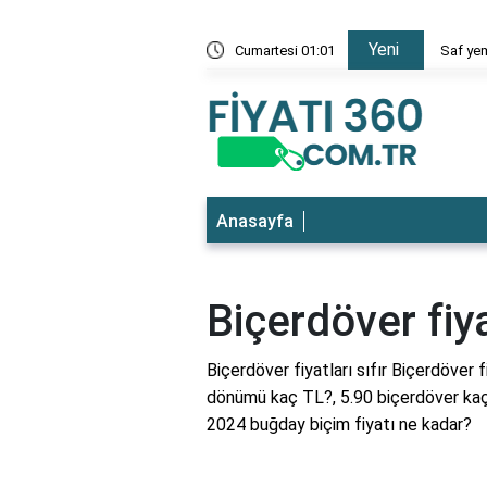
Yeni
 en ucuz
Cumartesi 01:01
Saf yem
Anasayfa
Biçerdöver fiya
Biçerdöver fiyatları sıfır Biçerdöver f
dönümü kaç TL?, 5.90 biçerdöver kaç
2024 buğday biçim fiyatı ne kadar?