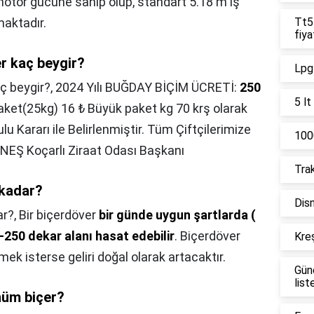
otor gücüne sahip olup, standart 5.18 m iş
maktadır.
Tt55
fiya
r kaç beygir?
Lpg 
ç beygir?,
2024 Yılı BUĞDAY BİÇİM ÜCRETİ:
250
5 lt
t(25kg) 16 ₺ Büyük paket kg 70 krş olarak
 Kararı ile Belirlenmiştir. Tüm Çiftçilerimize
1000
GÜNEŞ Koçarlı Ziraat Odası Başkanı
Trak
 kadar?
Disn
ar?,
Bir biçerdöver
bir günde uygun şartlarda (
250 dekar alanı hasat edebilir
. Biçerdöver
Kreş
ek isterse geliri doğal olarak artacaktır.
Gün
list
nüm biçer?