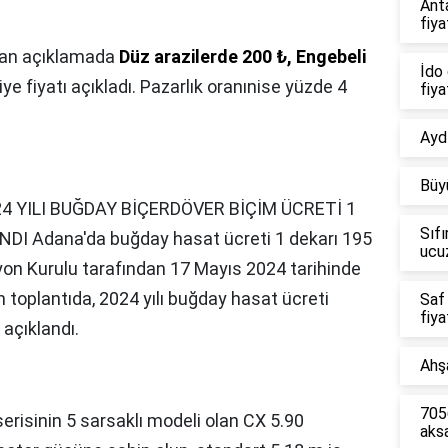
Ant
fiya
lan açıklamada
Düz arazilerde 200 ₺, Engebeli
İdo 
ye fiyatı açıkladı. Pazarlık oranınise yüzde 4
fiya
Aydı
Büy
4 YILI BUĞDAY BİÇERDÖVER BİÇİM ÜCRETİ 1
Sıfı
DI Adana'da buğday hasat ücreti 1 dekarı 195
ucu
asyon Kurulu tarafından 17 Mayıs 2024 tarihinde
 toplantıda, 2024 yılı buğday hasat ücreti
Saf
fiya
 açıklandı.
Ahşa
7056
erisinin 5 sarsaklı modeli olan CX 5.90
aks