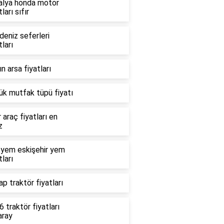
alya honda motor
tları sıfır
deniz seferleri
tları
n arsa fiyatları
ük mutfak tüpü fiyatı
r araç fiyatları en
z
 yem eskişehir yem
tları
p traktör fiyatları
 traktör fiyatları
aray