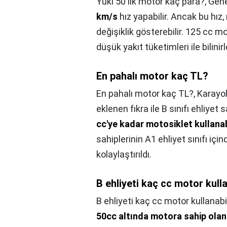
Yuki 50'lik motor kaç para?,
Gene
km/s
hız yapabilir. Ancak bu hız
değişiklik gösterebilir. 125 cc mo
düşük yakıt tüketimleri ile bilinirl
En pahalı motor kaç TL?
En pahalı motor kaç TL?,
Karayol
eklenen fıkra ile B sınıfı ehliyet s
cc'ye kadar motosiklet kullana
sahiplerinin A1 ehliyet sınıfı içi
kolaylaştırıldı.
B ehliyeti kaç cc motor kull
B ehliyeti kaç cc motor kullanabi
50cc altında motora sahip olan 