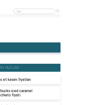
›
Ahşap traktör fiyatları
ON YAZILAR
s et kesim fiyatları
rbucks iced caramel
chiato fiyatı