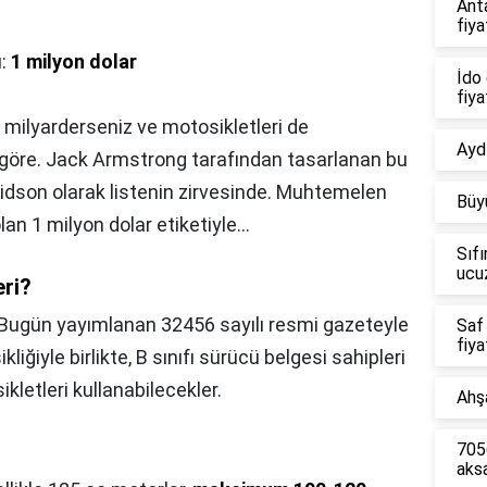
Ant
fiya
ı:
1 milyon dolar
İdo 
fiya
 milyarderseniz ve motosikletleri de
Aydı
 göre. Jack Armstrong tarafından tasarlanan bu
vidson olarak listenin zirvesinde. Muhtemelen
Büy
an 1 milyon dolar etiketiyle…
Sıfı
ucu
eri?
Bugün yayımlanan 32456 sayılı resmi gazeteyle
Saf
fiya
liğiyle birlikte, B sınıfı sürücü belgesi sahipleri
kletleri kullanabilecekler.
Ahşa
7056
aks