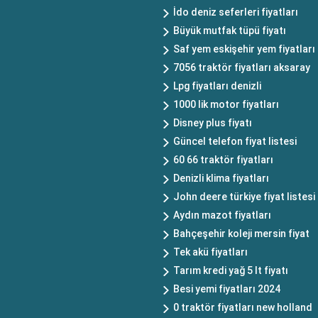
İdo deniz seferleri fiyatları
Büyük mutfak tüpü fiyatı
Saf yem eskişehir yem fiyatları
7056 traktör fiyatları aksaray
Lpg fiyatları denizli
1000 lik motor fiyatları
Disney plus fiyatı
Güncel telefon fiyat listesi
60 66 traktör fiyatları
Denizli klima fiyatları
John deere türkiye fiyat listesi
Aydın mazot fiyatları
Bahçeşehir koleji mersin fiyat
Tek akü fiyatları
Tarım kredi yağ 5 lt fiyatı
Besi yemi fiyatları 2024
0 traktör fiyatları new holland