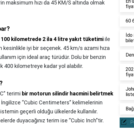
En 
erin maksimum hızı da 45 KM/S altında olmak
fiya
60 6
par?
İdo
,
100 kilometrede 2 ila 4 litre yakıt tüketimi
ile
bile
 kesinlikle iyi bir seçenek. 45 km/s azami hıza
Deni
llanım için ideal araç türüdür. Dolu bir benzin
k 400 kilometreye kadar yol alabilir.
202
fiya
i?
John
C” terimi
bir motorun silindir hacmini belirtmek
list
, İngilizce “Cubic Centimeters” kelimelerinin
Bağc
istemin geçerli olduğu ülkelerde kullanılır.
kelerde duyacağınız terim ise “Cubic Inch”tir.
P