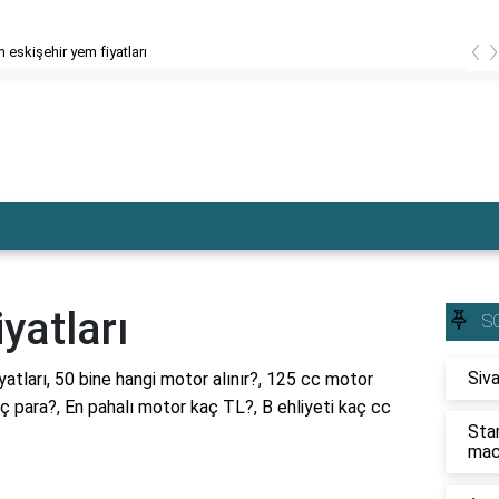
‹
 eskişehir yem fiyatları
yatları
S
Siva
atları, 50 bine hangi motor alınır?, 125 cc motor
kaç para?, En pahalı motor kaç TL?, B ehliyeti kaç cc
Sta
mac