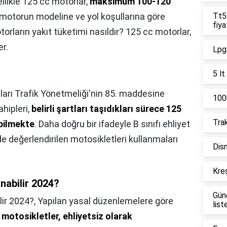
llikle 125 cc motorlar,
maksimum 100-120
, motorun modeline ve yol koşullarına göre
Tt55
fiya
torların yakıt tüketimi nasıldır? 125 cc motorlar,
er.
Lpg 
5 lt
ları Trafik Yönetmeliği'nin 85. maddesine
1000
ahipleri,
belirli şartları taşıdıkları sürece 125
Trak
bilmekte
. Daha doğru bir ifadeyle B sınıfı ehliyet
nde değerlendirilen motosikletleri kullanmaları
Disn
Kreş
anabilir 2024?
Gün
lir 2024?,
Yapılan yasal düzenlemelere göre
list
motosikletler, ehliyetsiz olarak