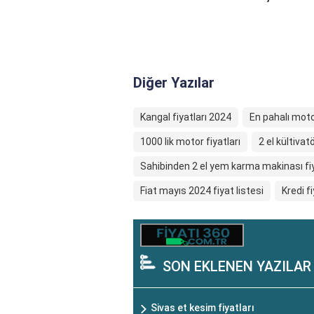
Diğer Yazılar
Kangal fiyatları 2024
En pahalı motor
1000 lik motor fiyatları
2 el kültivatö
Sahibinden 2 el yem karma makinası fiy
Fiat mayıs 2024 fiyat listesi
Kredi fi
SON EKLENEN YAZILAR
Sivas et kesim fiyatları