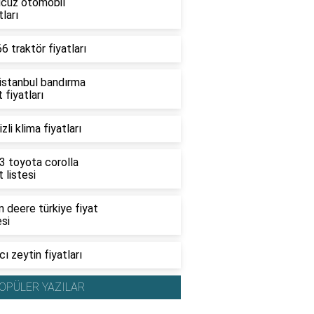
ucuz otomobil
tları
6 traktör fiyatları
 istanbul bandırma
t fiyatları
zli klima fiyatları
3 toyota corolla
t listesi
 deere türkiye fiyat
esi
ı zeytin fiyatları
OPÜLER YAZILAR