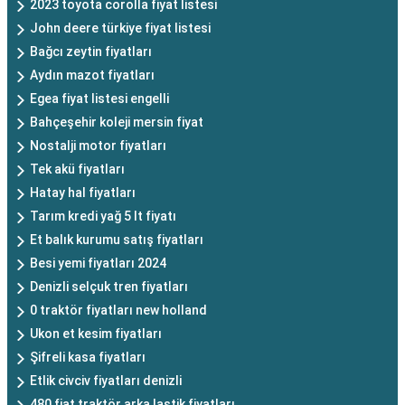
2023 toyota corolla fiyat listesi
John deere türkiye fiyat listesi
Bağcı zeytin fiyatları
Aydın mazot fiyatları
Egea fiyat listesi engelli
Bahçeşehir koleji mersin fiyat
Nostalji motor fiyatları
Tek akü fiyatları
Hatay hal fiyatları
Tarım kredi yağ 5 lt fiyatı
Et balık kurumu satış fiyatları
Besi yemi fiyatları 2024
Denizli selçuk tren fiyatları
0 traktör fiyatları new holland
Ukon et kesim fiyatları
Şifreli kasa fiyatları
Etlik civciv fiyatları denizli
480 fiat traktör arka lastik fiyatları