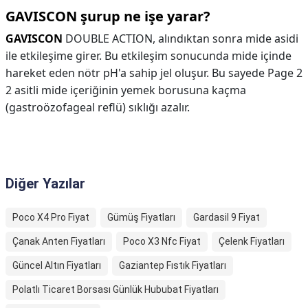
GAVISCON şurup ne işe yarar?
GAVISCON
DOUBLE ACTION, alındıktan sonra mide asidi
ile etkileşime girer. Bu etkileşim sonucunda mide içinde
hareket eden nötr pH'a sahip jel oluşur. Bu sayede Page 2
2 asitli mide içeriğinin yemek borusuna kaçma
(gastroözofageal reflü) sıklığı azalır.
Diğer Yazılar
Poco X4 Pro Fiyat
Gümüş Fiyatları
Gardasil 9 Fiyat
Çanak Anten Fiyatları
Poco X3 Nfc Fiyat
Çelenk Fiyatları
Güncel Altın Fiyatları
Gaziantep Fıstık Fiyatları
Polatlı Ticaret Borsası Günlük Hububat Fiyatları